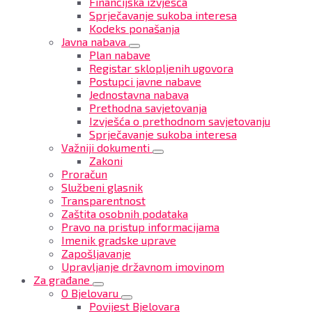
Financijska izvješća
Sprječavanje sukoba interesa
Kodeks ponašanja
Javna nabava
Plan nabave
Registar sklopljenih ugovora
Postupci javne nabave
Jednostavna nabava
Prethodna savjetovanja
Izvješća o prethodnom savjetovanju
Sprječavanje sukoba interesa
Važniji dokumenti
Zakoni
Proračun
Službeni glasnik
Transparentnost
Zaštita osobnih podataka
Pravo na pristup informacijama
Imenik gradske uprave
Zapošljavanje
Upravljanje državnom imovinom
Za građane
O Bjelovaru
Povijest Bjelovara