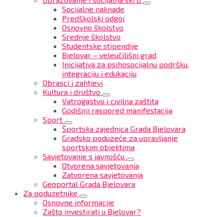
Socijalne naknade
Predškolski odgoj
Osnovno školstvo
Srednje školstvo
Studentske stipendije
Bjelovar – veleučilišni grad
Inicijativa za psihosocijalnu podršku,
integraciju i edukaciju
Obrasci i zahtjevi
Kultura i društvo
Vatrogastvo i civilna zaštita
Godišnji raspored manifestacija
Sport
Športska zajednica Grada Bjelovara
Gradsko poduzeće za upravljanje
sportskim objektima
Savjetovanje s javnošću
Otvorena savjetovanja
Zatvorena savjetovanja
Geoportal Grada Bjelovara
Za poduzetnike
Osnovne informacije
Zašto investirati u Bjelovar?