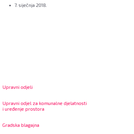
7. siječnja 2018.
Grad Bjelovar
OIB: 18970641692
Matični broj: 02562154
IBAN: HR4324020061802400001
Radno vrijeme za stranke
Upravni odjeli
8:00 – 13:00 sati
Upravni odjel za komunalne djelatnosti
i uređenje prostora
7:30 – 12:00 sati
Gradska blagajna
7:30 – 14:00 sati (utorkom i četvrtkom)