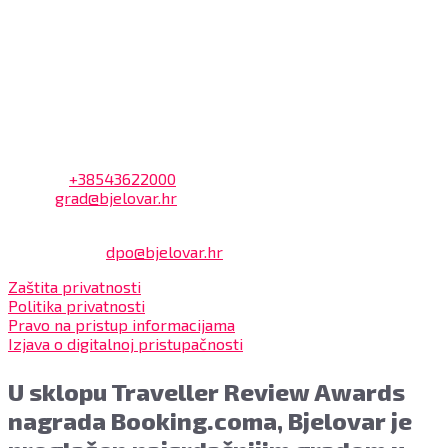
Dnevni odmor od 10:00 do 10:30 sati
Na blagajni se mogu platiti svi računi koje izdaje Grad
Bjelovar i to bez naknade, a nalazi se u prizemlju Gradske
uprave.
Kontakt
Adresa: Trg Eugena Kvaternika 2, 43000 Bjelovar
Telefon:
+38543622000
Email:
grad@bjelovar.hr
Službenik za zaštitu osobnih podataka:
Damir Feher:
dpo@bjelovar.hr
Zaštita privatnosti
Politika privatnosti
Pravo na pristup informacijama
Izjava o digitalnoj pristupačnosti
U sklopu Traveller Review Awards
nagrada Booking.coma, Bjelovar je