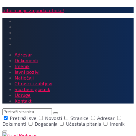
Informacije za poduzetnike!
Adresar
Dokumenti
Imenik
Javni pozivi
Natječaji
Obrasci i zahtjevi
Službeni glasnik
Udruge
Kontakt
Pretraga
Pretraži sve
Novosti
Stranice
Adresar
Dokumenti
Događanja
Učestala pitanja
Imenik