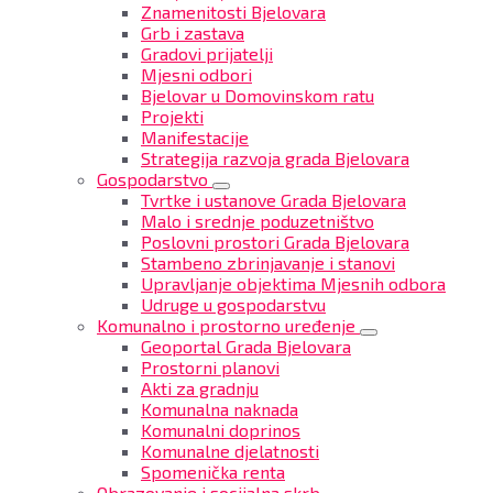
Znamenitosti Bjelovara
Grb i zastava
Gradovi prijatelji
Mjesni odbori
Bjelovar u Domovinskom ratu
Projekti
Manifestacije
Strategija razvoja grada Bjelovara
Gospodarstvo
Tvrtke i ustanove Grada Bjelovara
Malo i srednje poduzetništvo
Poslovni prostori Grada Bjelovara
Stambeno zbrinjavanje i stanovi
Upravljanje objektima Mjesnih odbora
Udruge u gospodarstvu
Komunalno i prostorno uređenje
Geoportal Grada Bjelovara
Prostorni planovi
Akti za gradnju
Komunalna naknada
Komunalni doprinos
Komunalne djelatnosti
Spomenička renta
Obrazovanje i socijalna skrb