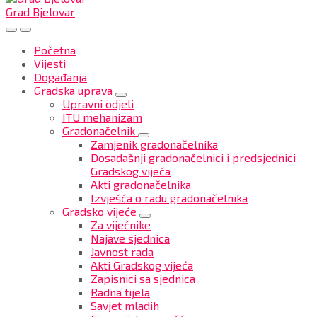
Grad Bjelovar
Početna
Vijesti
Događanja
Gradska uprava
Upravni odjeli
ITU mehanizam
Gradonačelnik
Zamjenik gradonačelnika
Dosadašnji gradonačelnici i predsjednici
Gradskog vijeća
Akti gradonačelnika
Izvješća o radu gradonačelnika
Gradsko vijeće
Za vijećnike
Najave sjednica
Javnost rada
Akti Gradskog vijeća
Zapisnici sa sjednica
Radna tijela
Savjet mladih