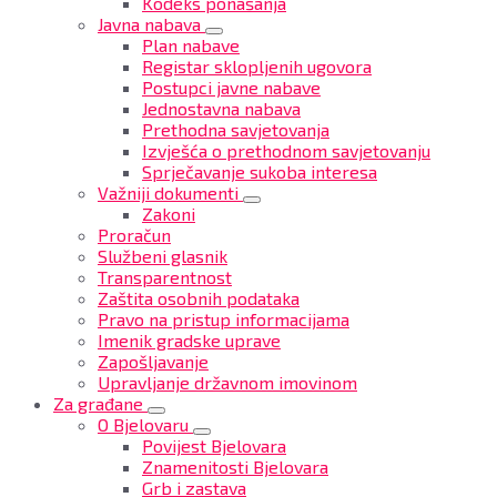
Kodeks ponašanja
Javna nabava
Plan nabave
Registar sklopljenih ugovora
Postupci javne nabave
Jednostavna nabava
Prethodna savjetovanja
Izvješća o prethodnom savjetovanju
Sprječavanje sukoba interesa
Važniji dokumenti
Zakoni
Proračun
Službeni glasnik
Transparentnost
Zaštita osobnih podataka
Pravo na pristup informacijama
Imenik gradske uprave
Zapošljavanje
Upravljanje državnom imovinom
Za građane
O Bjelovaru
Povijest Bjelovara
Znamenitosti Bjelovara
Grb i zastava