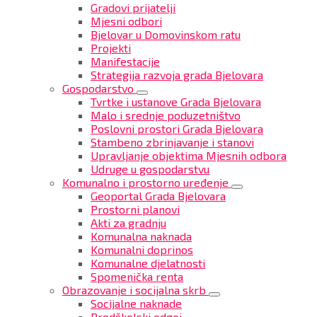
Gradovi prijatelji
Mjesni odbori
Bjelovar u Domovinskom ratu
Projekti
Manifestacije
Strategija razvoja grada Bjelovara
Gospodarstvo
Tvrtke i ustanove Grada Bjelovara
Malo i srednje poduzetništvo
Poslovni prostori Grada Bjelovara
Stambeno zbrinjavanje i stanovi
Upravljanje objektima Mjesnih odbora
Udruge u gospodarstvu
Komunalno i prostorno uređenje
Geoportal Grada Bjelovara
Prostorni planovi
Akti za gradnju
Komunalna naknada
Komunalni doprinos
Komunalne djelatnosti
Spomenička renta
Obrazovanje i socijalna skrb
Socijalne naknade
Predškolski odgoj