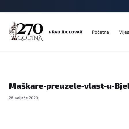
Adresar
Dokumenti
Imenik
Javni pozivi
Na
Početna
Vijes
GRAD BJELOVAR
Maškare-preuzele-vlast-u-Bje
26. veljače 2020.