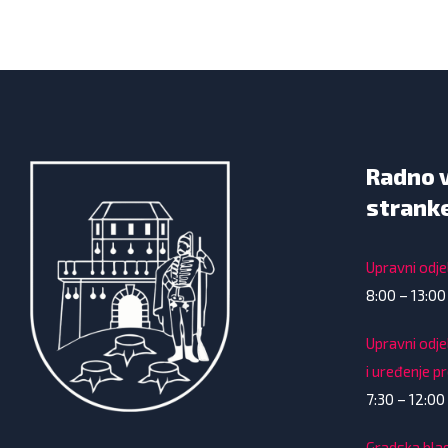
Radno 
strank
Upravni odjel
8:00 – 13:00
Upravni odje
i uređenje p
7:30 – 12:00 
Gradska bla