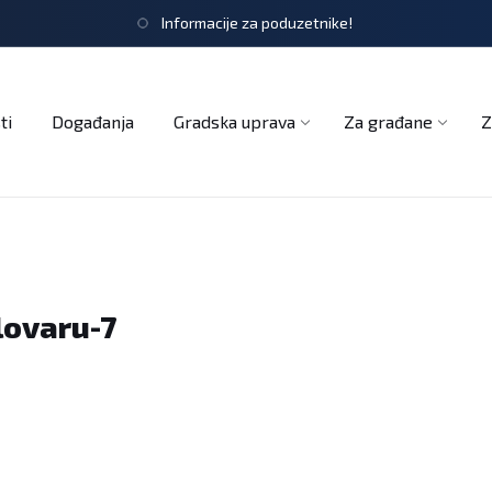
Informacije za poduzetnike!
tječaji
Obrasci i zahtjevi
Službeni glasnik
Udruge
ti
Događanja
Gradska uprava
Za građane
Z
lovaru-7