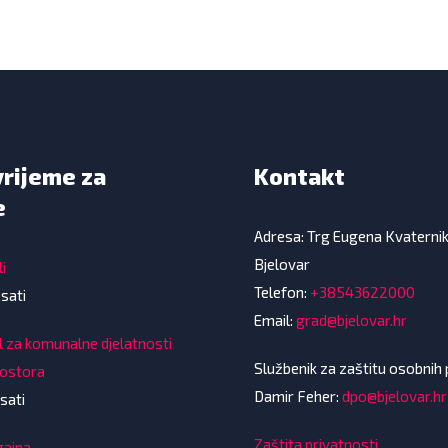
vrijeme za
Kontakt
e
Adresa: Trg Eugena Kvaterni
Bjelovar
i
Telefon:
+38543622000
 sati
Email:
grad@bjelovar.hr
l za komunalne djelatnosti
Službenik za zaštitu osobnih
rostora
Damir Feher:
dpo@bjelovar.hr
sati
Zaštita privatnosti
gajna