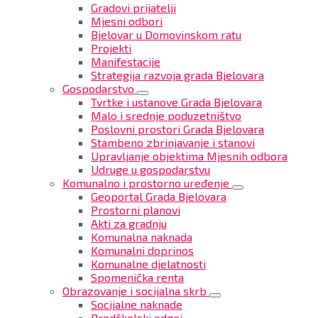
Gradovi prijatelji
Mjesni odbori
Bjelovar u Domovinskom ratu
Projekti
Manifestacije
Strategija razvoja grada Bjelovara
Gospodarstvo
Tvrtke i ustanove Grada Bjelovara
Malo i srednje poduzetništvo
Poslovni prostori Grada Bjelovara
Stambeno zbrinjavanje i stanovi
Upravljanje objektima Mjesnih odbora
Udruge u gospodarstvu
Komunalno i prostorno uređenje
Geoportal Grada Bjelovara
Prostorni planovi
Akti za gradnju
Komunalna naknada
Komunalni doprinos
Komunalne djelatnosti
Spomenička renta
Obrazovanje i socijalna skrb
Socijalne naknade
Predškolski odgoj