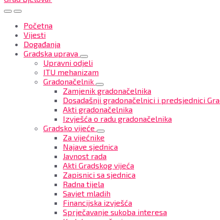
Početna
Vijesti
Događanja
Gradska uprava
Upravni odjeli
ITU mehanizam
Gradonačelnik
Zamjenik gradonačelnika
Dosadašnji gradonačelnici i predsjednici Gra
Akti gradonačelnika
Izvješća o radu gradonačelnika
Gradsko vijeće
Za vijećnike
Najave sjednica
Javnost rada
Akti Gradskog vijeća
Zapisnici sa sjednica
Radna tijela
Savjet mladih
Financijska izvješća
Sprječavanje sukoba interesa