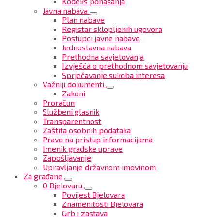
Kodeks ponašanja
Javna nabava
Plan nabave
Registar sklopljenih ugovora
Postupci javne nabave
Jednostavna nabava
Prethodna savjetovanja
Izvješća o prethodnom savjetovanju
Sprječavanje sukoba interesa
Važniji dokumenti
Zakoni
Proračun
Službeni glasnik
Transparentnost
Zaštita osobnih podataka
Pravo na pristup informacijama
Imenik gradske uprave
Zapošljavanje
Upravljanje državnom imovinom
Za građane
O Bjelovaru
Povijest Bjelovara
Znamenitosti Bjelovara
Grb i zastava