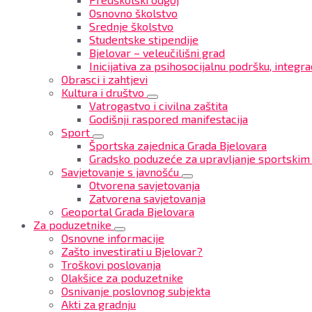
Osnovno školstvo
Srednje školstvo
Studentske stipendije
Bjelovar – veleučilišni grad
Inicijativa za psihosocijalnu podršku, integrac
Obrasci i zahtjevi
Kultura i društvo
Vatrogastvo i civilna zaštita
Godišnji raspored manifestacija
Sport
Športska zajednica Grada Bjelovara
Gradsko poduzeće za upravljanje sportskim
Savjetovanje s javnošću
Otvorena savjetovanja
Zatvorena savjetovanja
Geoportal Grada Bjelovara
Za poduzetnike
Osnovne informacije
Zašto investirati u Bjelovar?
Troškovi poslovanja
Olakšice za poduzetnike
Osnivanje poslovnog subjekta
Akti za gradnju