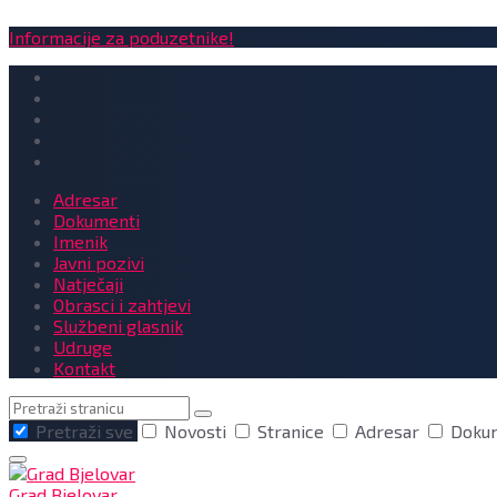
Informacije za poduzetnike!
Adresar
Dokumenti
Imenik
Javni pozivi
Natječaji
Obrasci i zahtjevi
Službeni glasnik
Udruge
Kontakt
Pretraga
Pretraži sve
Novosti
Stranice
Adresar
Doku
Grad Bjelovar