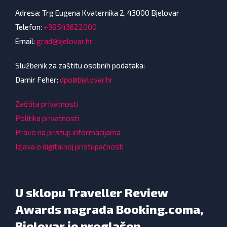
Adresa: Trg Eugena Kvaternika 2, 43000 Bjelovar
Telefon:
+38543622000
Email:
grad@bjelovar.hr
Službenik za zaštitu osobnih podataka:
Damir Feher:
dpo@bjelovar.hr
Zaštita privatnosti
Politika privatnosti
Pravo na pristup informacijama
Izjava o digitalnoj pristupačnosti
U sklopu Traveller Review
Awards nagrada Booking.coma,
Bjelovar je proglašen