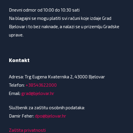
Dnevni odmor od 10:00 do 10:30 sati
Na blagajni se mogu platiti svi računi koje izdaje Grad
Bjelovar i to bez naknade, a nalazi se u prizemlju Gradske
uprave.
Kontakt
Adresa: Trg Eugena Kvaternika 2, 43000 Bjelovar
Telefon:
+38543622000
Email:
grad@bjelovar.hr
Službenik za zaštitu osobnih podataka:
Damir Feher:
dpo@bjelovar.hr
Zaštita privatnosti