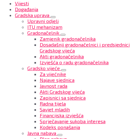
Vijesti
Događanja
Gradska uprava
Upravni odjeli
ITU mehanizam
Gradonačelnik
Zamjenik gradonačelnika
Dosadašnji gradonačelnici i predsjednici
Gradskog vijeća
Akti gradonačelnika
Izvješća o radu gradonačelnika
Gradsko vijeće
Za vijećnike
Najave sjednica
Javnost rada
Akti Gradskog vijeća
Zapisnici sa sjednica
Radna tijela
Savjet mladih
Financijska izvješća
Sprječavanje sukoba interesa
Kodeks ponašanja
Javna nabava
Plan nabave