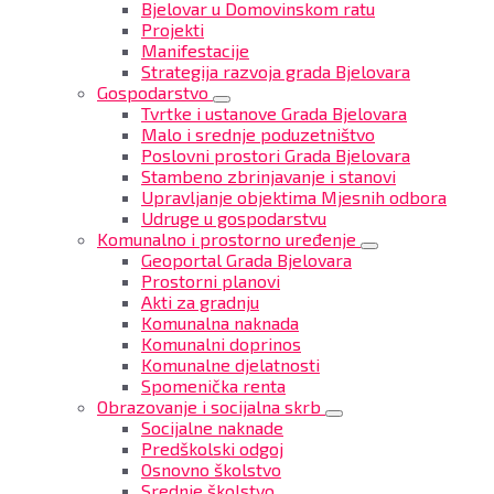
Bjelovar u Domovinskom ratu
Projekti
Manifestacije
Strategija razvoja grada Bjelovara
Gospodarstvo
Tvrtke i ustanove Grada Bjelovara
Malo i srednje poduzetništvo
Poslovni prostori Grada Bjelovara
Stambeno zbrinjavanje i stanovi
Upravljanje objektima Mjesnih odbora
Udruge u gospodarstvu
Komunalno i prostorno uređenje
Geoportal Grada Bjelovara
Prostorni planovi
Akti za gradnju
Komunalna naknada
Komunalni doprinos
Komunalne djelatnosti
Spomenička renta
Obrazovanje i socijalna skrb
Socijalne naknade
Predškolski odgoj
Osnovno školstvo
Srednje školstvo