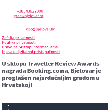
Adresa: Trg Eugena Kvaternika 2, 43000 Bjelovar
Telefon:
+38543622000
Email:
grad@bjelovar.hr
Službenik za zaštitu osobnih podataka:
Damir Feher:
dpo@bjelovar.hr
Zaštita privatnosti
Politika privatnosti
Pravo na pristup informacijama
Izjava o digitalnoj pristupačnosti
U sklopu Traveller Review Awards
nagrada Booking.coma, Bjelovar je
proglašen najsrdačnijim gradom u
Hrvatskoj!