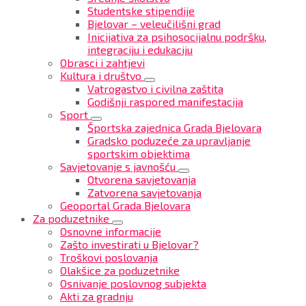
Studentske stipendije
Bjelovar – veleučilišni grad
Inicijativa za psihosocijalnu podršku,
integraciju i edukaciju
Obrasci i zahtjevi
Kultura i društvo
Vatrogastvo i civilna zaštita
Godišnji raspored manifestacija
Sport
Športska zajednica Grada Bjelovara
Gradsko poduzeće za upravljanje
sportskim objektima
Savjetovanje s javnošću
Otvorena savjetovanja
Zatvorena savjetovanja
Geoportal Grada Bjelovara
Za poduzetnike
Osnovne informacije
Zašto investirati u Bjelovar?
Troškovi poslovanja
Olakšice za poduzetnike
Osnivanje poslovnog subjekta
Akti za gradnju