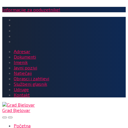
Informacije za poduzetnike!
Adresar
Dokumenti
Imenik
Javni pozivi
Natječaji
Obrasci i zahtjevi
Službeni glasnik
Udruge
Kontakt
Grad Bjelovar
Početna