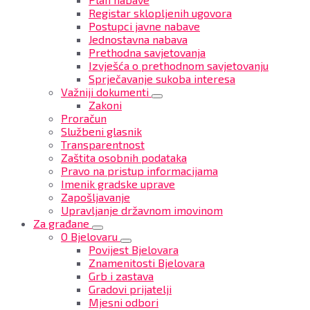
Registar sklopljenih ugovora
Postupci javne nabave
Jednostavna nabava
Prethodna savjetovanja
Izvješća o prethodnom savjetovanju
Sprječavanje sukoba interesa
Važniji dokumenti
Zakoni
Proračun
Službeni glasnik
Transparentnost
Zaštita osobnih podataka
Pravo na pristup informacijama
Imenik gradske uprave
Zapošljavanje
Upravljanje državnom imovinom
Za građane
O Bjelovaru
Povijest Bjelovara
Znamenitosti Bjelovara
Grb i zastava
Gradovi prijatelji
Mjesni odbori