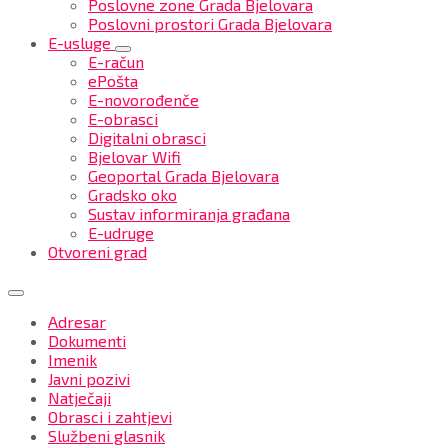
Poslovne zone Grada Bjelovara
Poslovni prostori Grada Bjelovara
E-usluge
E-račun
ePošta
E-novorođenče
E-obrasci
Digitalni obrasci
Bjelovar Wifi
Geoportal Grada Bjelovara
Gradsko oko
Sustav informiranja građana
E-udruge
Otvoreni grad
Adresar
Dokumenti
Imenik
Javni pozivi
Natječaji
Obrasci i zahtjevi
Službeni glasnik