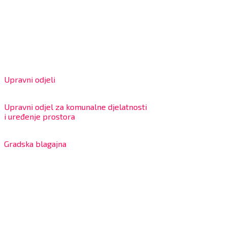
OIB: 18970641692
Matični broj: 02562154
IBAN: HR4324020061802400001
Radno vrijeme za stranke
Upravni odjeli
8:00 – 13:00 sati
Upravni odjel za komunalne djelatnosti
i uređenje prostora
7:30 – 12:00 sati
Gradska blagajna
7:30 – 14:00 sati (utorkom i četvrtkom)
Dnevni odmor od 10:00 do 10:30 sati
Na blagajni se mogu platiti svi računi koje izdaje Grad
Bjelovar i to bez naknade, a nalazi se u prizemlju Gradske
uprave.
Kontakt