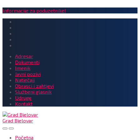
Informacije za poduzetnike!
Adresar
Dokumenti
Imenik
Javni pozivi
Natječaji
Obrasci i zahtjevi
Službeni glasnik
Udruge
Kontakt
Grad Bjelovar
Početna