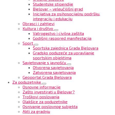
Studentske stipendije
Bjelovar – veleučilišni grad
Inicijativa za psihosocijalnu podršku,
integraciju i edukaciju
Obrasci i zahtjevi
Kultura i društvo
Vatrogastvo i civilna zaštita
Godišnji raspored manifestacija
Sport
Športska zajednica Grada Bjelovara
Gradsko poduzeće za upravljanje
sportskim objektima
Savjetovanje s javnošću
Otvorena savjetovanja
Zatvorena savjetovanja
Geoportal Grada Bjelovara
Za poduzetnike
Osnovne informacije
Zašto investirati u Bjelovar?
Troškovi poslovanja
Olakšice za poduzetnike
Osnivanje poslovnog subjekta
Akti za gradnju