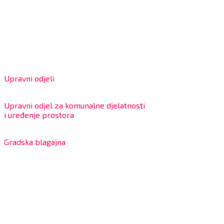
OIB: 18970641692
Matični broj: 02562154
IBAN: HR4324020061802400001
Radno vrijeme za stranke
Upravni odjeli
8:00 – 13:00 sati
Upravni odjel za komunalne djelatnosti
i uređenje prostora
7:30 – 12:00 sati
Gradska blagajna
7:30 – 14:00 sati (utorkom i četvrtkom)
Dnevni odmor od 10:00 do 10:30 sati
Na blagajni se mogu platiti svi računi koje izdaje Grad
Bjelovar i to bez naknade, a nalazi se u prizemlju Gradske
uprave.
Kontakt