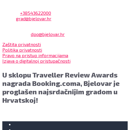
Adresa: Trg Eugena Kvaternika 2, 43000 Bjelovar
Telefon:
+38543622000
Email:
grad@bjelovar.hr
Službenik za zaštitu osobnih podataka:
Damir Feher:
dpo@bjelovar.hr
Zaštita privatnosti
Politika privatnosti
Pravo na pristup informacijama
Izjava o digitalnoj pristupačnosti
U sklopu Traveller Review Awards
nagrada Booking.coma, Bjelovar je
proglašen najsrdačnijim gradom u
Hrvatskoj!