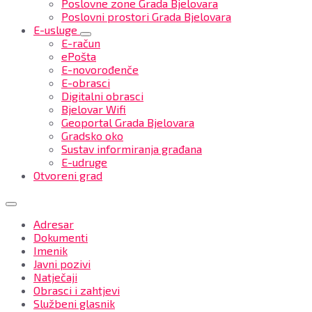
Poslovne zone Grada Bjelovara
Poslovni prostori Grada Bjelovara
E-usluge
E-račun
ePošta
E-novorođenče
E-obrasci
Digitalni obrasci
Bjelovar Wifi
Geoportal Grada Bjelovara
Gradsko oko
Sustav informiranja građana
E-udruge
Otvoreni grad
Adresar
Dokumenti
Imenik
Javni pozivi
Natječaji
Obrasci i zahtjevi
Službeni glasnik