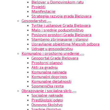
Bjelovar u Domovinskom ratu
Projekti
Manifestacije
Strategija razvoja grada Bjelovara
Gospodarstvo
Tvrtke i ustanove Grada Bjelovara
Malo i srednje poduzetništvo
Poslovni prostori Grada Bjelovara
Stambeno zbrinjavanje i stanovi
Upravljanje objektima Mjesnih odbora
Udruge u gospodarstvu
Komunalno i prostorno uređenje
Geoportal Grada Bjelovara
Prostorni planovi
Akti za gradnju
Komunalna naknada
Komunalni doprinos
Komunalne djelatnosti
Spomenička renta
Obrazovanje i socijalna skrb
Socijalne naknade
Predškolski odgoj
Osnovno školstvo
Srednje školstvo