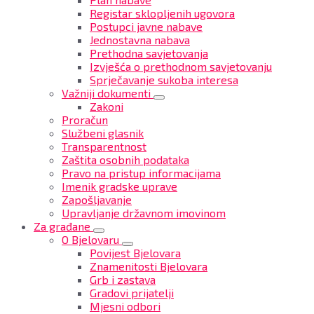
Registar sklopljenih ugovora
Postupci javne nabave
Jednostavna nabava
Prethodna savjetovanja
Izvješća o prethodnom savjetovanju
Sprječavanje sukoba interesa
Važniji dokumenti
Zakoni
Proračun
Službeni glasnik
Transparentnost
Zaštita osobnih podataka
Pravo na pristup informacijama
Imenik gradske uprave
Zapošljavanje
Upravljanje državnom imovinom
Za građane
O Bjelovaru
Povijest Bjelovara
Znamenitosti Bjelovara
Grb i zastava
Gradovi prijatelji
Mjesni odbori