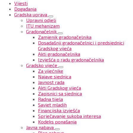
Vijesti
Događanja
Gradska uprava
Upravni odjeli
ITU mehanizam
Gradonačelnik
Zamjenik gradonačelnika
Dosadašnji gradonačelnici i predsjednici
Gradskog vijeća
Akti gradonačelnika
Izvješća o radu gradonačelnika
Gradsko vijeće
Za vijećnike
Najave sjednica
Javnost rada
Akti Gradskog vijeća
Zapisnici sa sjednica
Radna tijela
Savjet mladih
Financijska izvješća
Sprječavanje sukoba interesa
Kodeks ponašanja
Javna nabava
Plan nabave