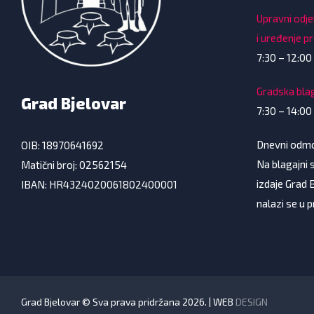
Upravni odje
i uređenje p
7:30 – 12:00 
Gradska bla
Grad Bjelovar
7:30 – 14:00
Dnevni odmor
OIB: 18970641692
Na blagajni s
Matični broj: 02562154
izdaje Grad 
IBAN: HR4324020061802400001
nalazi se u 
Grad Bjelovar © Sva prava pridržana 2026. | WEB
DESIGN