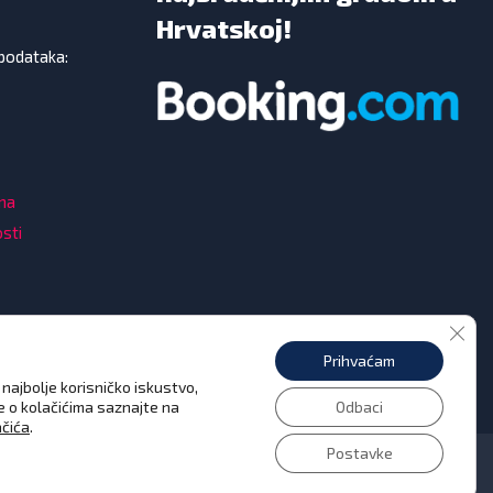
Hrvatskoj!
 podataka:
ama
osti
Clos
Prihvaćam
najbolje korisničko iskustvo,
še o kolačićima saznajte na
Odbaci
ačića
.
Postavke