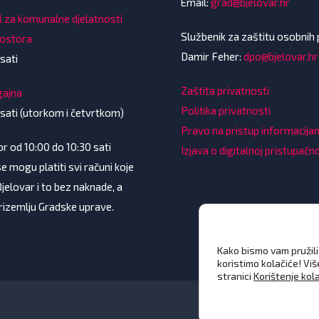
Email:
grad@bjelovar.hr
l za komunalne djelatnosti
Službenik za zaštitu osobnih
rostora
Damir Feher:
dpo@bjelovar.hr
sati
Zaštita privatnosti
gajna
Politika privatnosti
 sati (utorkom i četvrtkom)
Pravo na pristup informacij
 od 10:00 do 10:30 sati
Izjava o digitalnoj pristupačn
e mogu platiti svi računi koje
Bjelovar i to bez naknade, a
prizemlju Gradske uprave.
Kako bismo vam pružili 
koristimo kolačiće! Vi
stranici
Korištenje kol