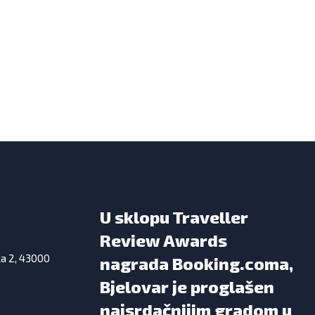
U sklopu Traveller
Review Awards
ka 2, 43000
nagrada Booking.coma,
Bjelovar je proglašen
najsrdačnijim gradom u