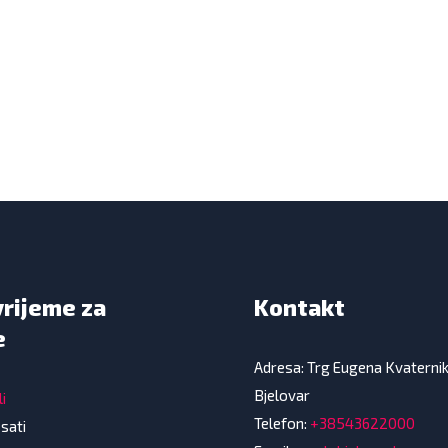
vrijeme za
Kontakt
e
Adresa: Trg Eugena Kvaterni
Bjelovar
i
Telefon:
+38543622000
 sati