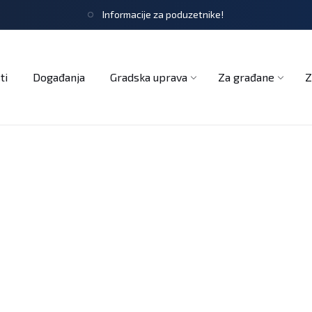
Informacije za poduzetnike!
tječaji
Obrasci i zahtjevi
Službeni glasnik
Udruge
ti
Događanja
Gradska uprava
Za građane
Z