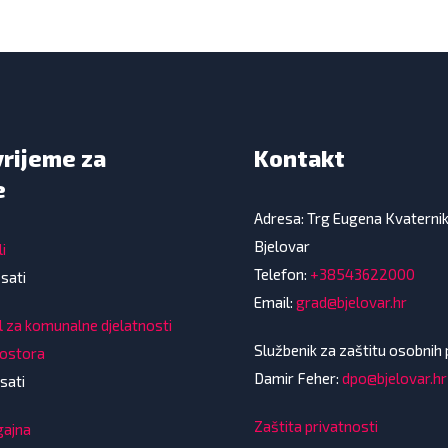
vrijeme za
Kontakt
e
Adresa: Trg Eugena Kvaterni
Bjelovar
i
Telefon:
+38543622000
 sati
Email:
grad@bjelovar.hr
l za komunalne djelatnosti
Službenik za zaštitu osobnih
rostora
Damir Feher:
dpo@bjelovar.hr
sati
Zaštita privatnosti
gajna