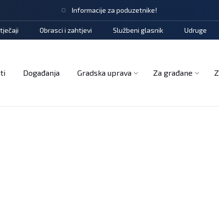
Informacije za poduzetnike!
tječaji
Obrasci i zahtjevi
Službeni glasnik
Udruge
ti
Događanja
Gradska uprava
Za građane
Z