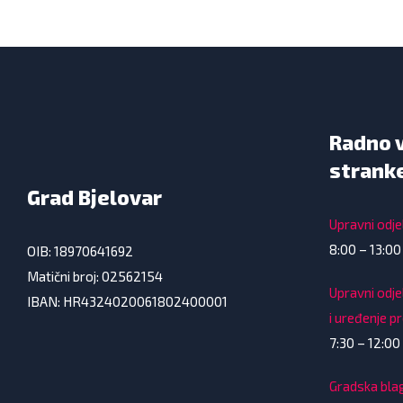
Radno 
strank
Grad Bjelovar
Upravni odjel
8:00 – 13:00
OIB: 18970641692
Matični broj: 02562154
Upravni odje
IBAN: HR4324020061802400001
i uređenje p
7:30 – 12:00 
Gradska bla