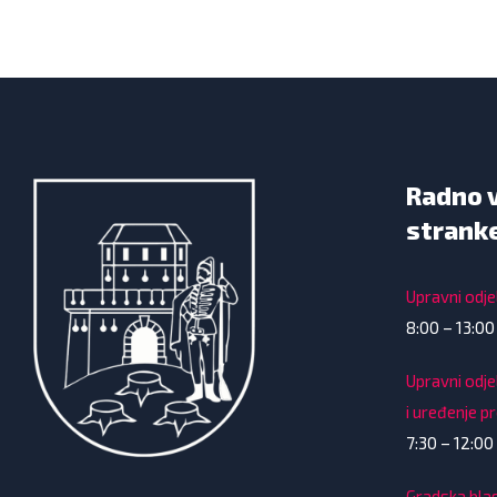
Radno 
strank
Upravni odjel
8:00 – 13:00
Upravni odje
i uređenje p
7:30 – 12:00 
Gradska bla