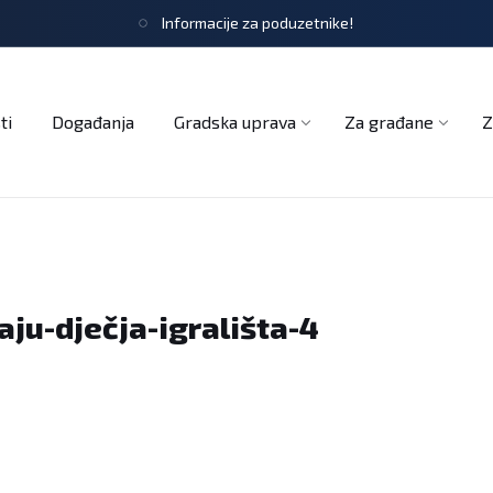
Informacije za poduzetnike!
tječaji
Obrasci i zahtjevi
Službeni glasnik
Udruge
ti
Događanja
Gradska uprava
Za građane
Z
ju-dječja-igrališta-4