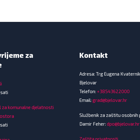
vrijeme za
Kontakt
e
Adresa: Trg Eugena Kvaterni
Bjelovar
i
Telefon:
+38543622000
 sati
Email:
grad@bjelovar.hr
l za komunalne djelatnosti
Službenik za zaštitu osobnih
rostora
Damir Feher:
dpo@bjelovar.hr
sati
Zaštita privatnosti
gajna