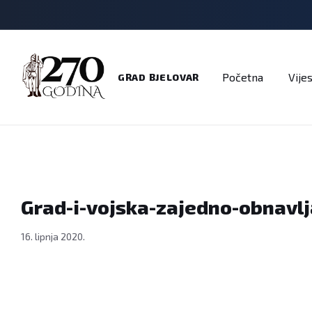
Adresar
Dokumenti
Imenik
Javni pozivi
Na
Početna
Vijes
GRAD BJELOVAR
Grad-i-vojska-zajedno-obnavlja
16. lipnja 2020.