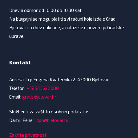
Dnevni odmor od 10:00 do 10:30 sati
Na blagajni se mogu platiti svi računi koje izdaje Grad
Bjelovar i to bez naknade, a nalazi se u prizemlju Gradske
uprave.
Kontakt
Adresa: Trg Eugena Kvaternika 2, 43000 Bjelovar
Telefon:
+38543622000
Email:
grad@bjelovar.hr
Službenik za zaštitu osobnih podataka:
Damir Feher:
dpo@bjelovar.hr
Zaštita privatnosti