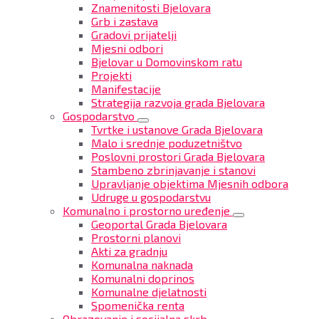
Znamenitosti Bjelovara
Grb i zastava
Gradovi prijatelji
Mjesni odbori
Bjelovar u Domovinskom ratu
Projekti
Manifestacije
Strategija razvoja grada Bjelovara
Gospodarstvo
Tvrtke i ustanove Grada Bjelovara
Malo i srednje poduzetništvo
Poslovni prostori Grada Bjelovara
Stambeno zbrinjavanje i stanovi
Upravljanje objektima Mjesnih odbora
Udruge u gospodarstvu
Komunalno i prostorno uređenje
Geoportal Grada Bjelovara
Prostorni planovi
Akti za gradnju
Komunalna naknada
Komunalni doprinos
Komunalne djelatnosti
Spomenička renta
Obrazovanje i socijalna skrb