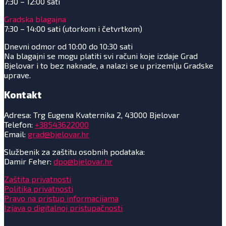
7:30 – 12:00 sati
Gradska blagajna
7:30 – 14:00 sati (utorkom i četvrtkom)
Dnevni odmor od 10:00 do 10:30 sati
Na blagajni se mogu platiti svi računi koje izdaje Grad
Bjelovar i to bez naknade, a nalazi se u prizemlju Gradske
uprave.
Kontakt
Adresa: Trg Eugena Kvaternika 2, 43000 Bjelovar
Telefon:
+38543622000
Email:
grad@bjelovar.hr
Službenik za zaštitu osobnih podataka:
Damir Feher:
dpo@bjelovar.hr
Zaštita privatnosti
Politika privatnosti
Pravo na pristup informacijama
Izjava o digitalnoj pristupačnosti