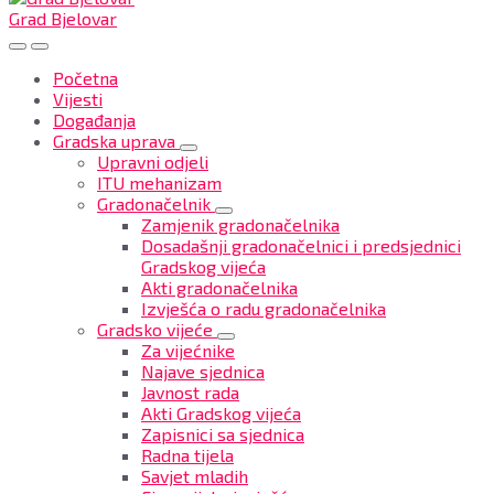
Grad Bjelovar
Početna
Vijesti
Događanja
Gradska uprava
Upravni odjeli
ITU mehanizam
Gradonačelnik
Zamjenik gradonačelnika
Dosadašnji gradonačelnici i predsjednici
Gradskog vijeća
Akti gradonačelnika
Izvješća o radu gradonačelnika
Gradsko vijeće
Za vijećnike
Najave sjednica
Javnost rada
Akti Gradskog vijeća
Zapisnici sa sjednica
Radna tijela
Savjet mladih