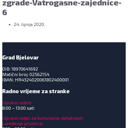
zgrade-Vatrogasne-zajednice-
6
24. lipnja 2020.
Grad Bjelovar
OIB: 18970641692
Matični broj: 02562154
IBAN: HR4324020061802400001
Radno vrijeme za stranke
Upravni odjeli
8:00 – 13:00 sati
Upravni odjel za komunalne djelatnosti
i uređenje prostora