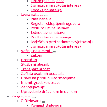
Financijska izvješća
Sprječavanje sukoba interesa
Kodeks ponašanja
Javna nabava
Plan nabave
Registar sklopljenih ugovora
Postupci javne nabave
Jednostavna nabava
Prethodna savjetovanja
Izvješća o prethodnom savjetovanju
Sprječavanje sukoba interesa
Važniji dokumenti
Zakoni
Proračun
Službeni glasnik
Transparentnost
Zaštita osobnih podataka
Pravo na pristup informacijama
Imenik gradske uprave
Zapošljavanje
Upravljanje državnom imovinom
Za građane
O Bjelovaru
Povijest Bjelovara