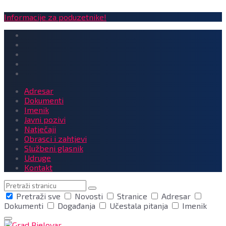
Informacije za poduzetnike!
Adresar
Dokumenti
Imenik
Javni pozivi
Natječaji
Obrasci i zahtjevi
Službeni glasnik
Udruge
Kontakt
Pretraga
Pretraži sve
Novosti
Stranice
Adresar
Dokumenti
Događanja
Učestala pitanja
Imenik