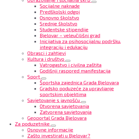
Socijalne naknade
Predškolski odgoj
Osnovno školstvo
Srednje školstvo
Studentske stipendije
Bjelovar – veleučilišni grad
Inicijativa za psihosocijalnu podršku,
integraciju i edukaciju
Obrasci i zahtjevi
Kultura i društvo
Vatrogastvo i civilna zaštita
Godišnji raspored manifestacija
Sport
Športska zajednica Grada Bjelovara
Gradsko poduzeće za upravljanje
sportskim objektima
Savjetovanje s javnošću
Otvorena savjetovanja
Zatvorena savjetovanja
Geoportal Grada Bjelovara
Za poduzetnike
Osnovne informacije
Zašto investirati u Bjelovar?