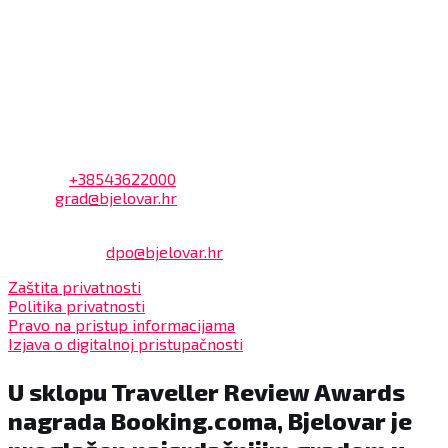
Dnevni odmor od 10:00 do 10:30 sati
Na blagajni se mogu platiti svi računi koje izdaje Grad
Bjelovar i to bez naknade, a nalazi se u prizemlju Gradske
uprave.
Kontakt
Adresa: Trg Eugena Kvaternika 2, 43000 Bjelovar
Telefon:
+38543622000
Email:
grad@bjelovar.hr
Službenik za zaštitu osobnih podataka:
Damir Feher:
dpo@bjelovar.hr
Zaštita privatnosti
Politika privatnosti
Pravo na pristup informacijama
Izjava o digitalnoj pristupačnosti
U sklopu Traveller Review Awards
nagrada Booking.coma, Bjelovar je