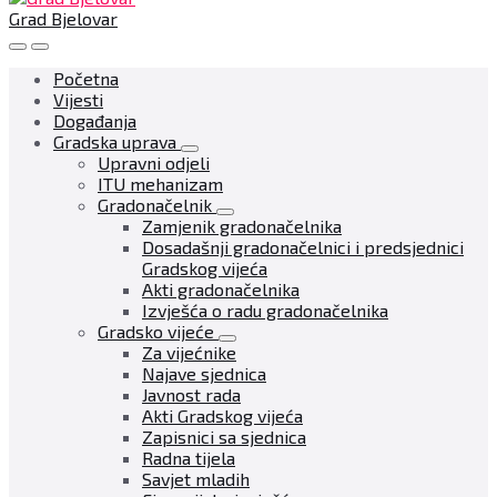
Grad Bjelovar
Početna
Vijesti
Događanja
Gradska uprava
Upravni odjeli
ITU mehanizam
Gradonačelnik
Zamjenik gradonačelnika
Dosadašnji gradonačelnici i predsjednici
Gradskog vijeća
Akti gradonačelnika
Izvješća o radu gradonačelnika
Gradsko vijeće
Za vijećnike
Najave sjednica
Javnost rada
Akti Gradskog vijeća
Zapisnici sa sjednica
Radna tijela
Savjet mladih