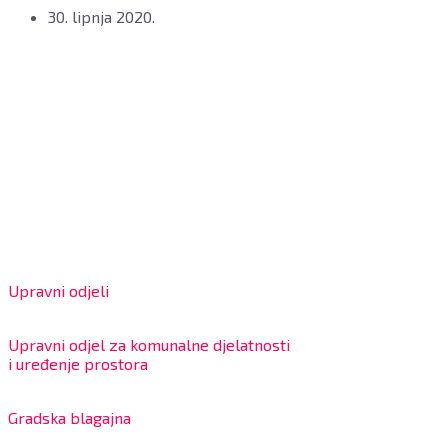
30. lipnja 2020.
Grad Bjelovar
OIB: 18970641692
Matični broj: 02562154
IBAN: HR4324020061802400001
Radno vrijeme za stranke
Upravni odjeli
8:00 – 13:00 sati
Upravni odjel za komunalne djelatnosti
i uređenje prostora
7:30 – 12:00 sati
Gradska blagajna
7:30 – 14:00 sati (utorkom i četvrtkom)