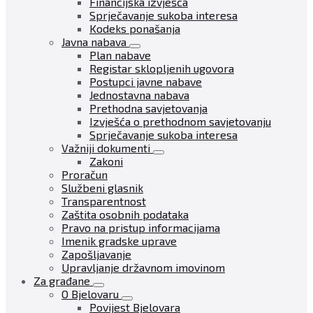
Financijska izvješća
Sprječavanje sukoba interesa
Kodeks ponašanja
Javna nabava
Plan nabave
Registar sklopljenih ugovora
Postupci javne nabave
Jednostavna nabava
Prethodna savjetovanja
Izvješća o prethodnom savjetovanju
Sprječavanje sukoba interesa
Važniji dokumenti
Zakoni
Proračun
Službeni glasnik
Transparentnost
Zaštita osobnih podataka
Pravo na pristup informacijama
Imenik gradske uprave
Zapošljavanje
Upravljanje državnom imovinom
Za građane
O Bjelovaru
Povijest Bjelovara