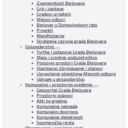
Znamenitosti Bjelovara
Grb i zastava
Gradovi prijatelji
Mjesni odbori
Bjelovar u Domovinskom ratu
Projekti
Manifestacije
Strategija razvoja grada Bjelovara
Gospodarstvo
Tvrtke i ustanove Grada Bjelovara
Malo i srednje poduzetništvo
Poslovni prostori Grada Bjelovara
Stambeno zbrinjavanje i stanovi
Upravljanje objektima Mjesnih odbora
Udruge u gospodarstvu
Komunalno i prostorno uređenje
Geoportal Grada Bjelovara
Prostorni planovi
Akti za gradnju
Komunalna naknada
Komunalni doprinos
Komunalne djelatnosti
Spomenička renta
Obrazovanje i socijalna skrb