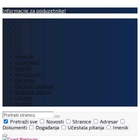
Informacije za poduzetnike!
Adresar
Dokumenti
Imenik
Javni pozivi
Natječaji
Obrasci i zahtjevi
Službeni glasnik
Udruge
Kontakt
Pretraga
Pretraži sve
Novosti
Stranice
Adresar
Dokumenti
Događanja
Učestala pitanja
Imenik