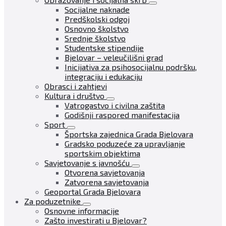
Socijalne naknade
Predškolski odgoj
Osnovno školstvo
Srednje školstvo
Studentske stipendije
Bjelovar – veleučilišni grad
Inicijativa za psihosocijalnu podršku,
integraciju i edukaciju
Obrasci i zahtjevi
Kultura i društvo
Vatrogastvo i civilna zaštita
Godišnji raspored manifestacija
Sport
Športska zajednica Grada Bjelovara
Gradsko poduzeće za upravljanje
sportskim objektima
Savjetovanje s javnošću
Otvorena savjetovanja
Zatvorena savjetovanja
Geoportal Grada Bjelovara
Za poduzetnike
Osnovne informacije
Zašto investirati u Bjelovar?