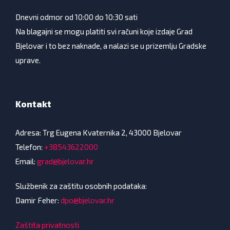
Dnevni odmor od 10:00 do 10:30 sati
Na blagajni se mogu platiti svi računi koje izdaje Grad
Bjelovar i to bez naknade, a nalazi se u prizemlju Gradske
uprave.
Kontakt
Adresa: Trg Eugena Kvaternika 2, 43000 Bjelovar
Telefon:
+38543622000
Email:
grad@bjelovar.hr
Službenik za zaštitu osobnih podataka:
Damir Feher:
dpo@bjelovar.hr
Zaštita privatnosti