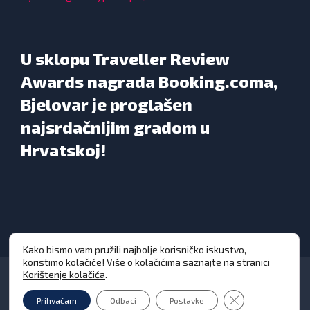
U sklopu Traveller Review
Awards nagrada Booking.coma,
Bjelovar je proglašen
najsrdačnijim gradom u
Hrvatskoj!
Kako bismo vam pružili najbolje korisničko iskustvo,
koristimo kolačiće! Više o kolačićima saznajte na stranici
Korištenje kolačića
.
Close GDPR Cooki
Prihvaćam
Odbaci
Postavke
Grad Bjelovar © Sva prava pridržana 2026. | WEB
DESIGN