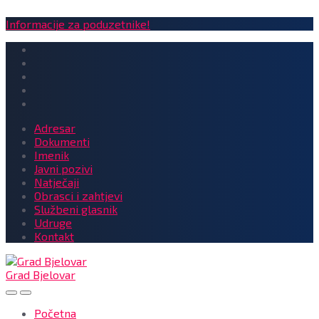
Informacije za poduzetnike!
Adresar
Dokumenti
Imenik
Javni pozivi
Natječaji
Obrasci i zahtjevi
Službeni glasnik
Udruge
Kontakt
Grad Bjelovar
Početna