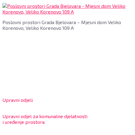
Poslovni prostori Grada Bjelovara – Mjesni dom Veliko
Korenovo, Veliko Korenovo 109 A
Grad Bjelovar
OIB: 18970641692
Matični broj: 02562154
IBAN: HR4324020061802400001
Radno vrijeme za stranke
Upravni odjeli
8:00 – 13:00 sati
Upravni odjel za komunalne djelatnosti
i uređenje prostora
7:30 – 12:00 sati