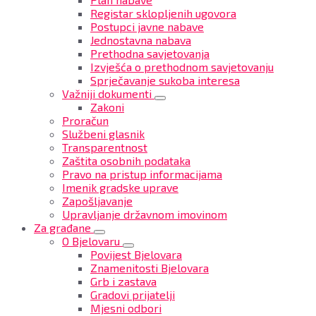
Registar sklopljenih ugovora
Postupci javne nabave
Jednostavna nabava
Prethodna savjetovanja
Izvješća o prethodnom savjetovanju
Sprječavanje sukoba interesa
Važniji dokumenti
Zakoni
Proračun
Službeni glasnik
Transparentnost
Zaštita osobnih podataka
Pravo na pristup informacijama
Imenik gradske uprave
Zapošljavanje
Upravljanje državnom imovinom
Za građane
O Bjelovaru
Povijest Bjelovara
Znamenitosti Bjelovara
Grb i zastava
Gradovi prijatelji
Mjesni odbori