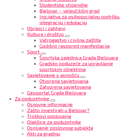
Studentske stipendije
Bjelovar – veleučilišni grad
Inicijativa za psihosocijalnu podršku,
integraciju i edukaciju
Obrasci i zahtjevi
Kultura i društvo
Vatrogastvo i civilna zaštita
Godišnji raspored manifestacija
Sport
Športska zajednica Grada Bjelovara
Gradsko poduzeće za upravljanje
sportskim objektima
Savjetovanje s javnošću
Otvorena savjetovanja
Zatvorena savjetovanja
Geoportal Grada Bjelovara
Za poduzetnike
Osnovne informacije
Zašto investirati u Bjelovar?
Troškovi poslovanja
Olakšice za poduzetnike
Osnivanje poslovnog subjekta
Akti za gradnju