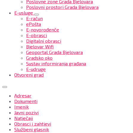
Poslovne zone Grada Bjelovara
Poslovni prostori Grada Bjelovara
E-usluge
E-račun
ePošta
E-novorođenče
E-obrasci
Digitalni obrasci
Bjelovar Wifi
Geoportal Grada Bjelovara
Gradsko oko
Sustav informiranja građana
E-udruge
Otvoreni grad
Adresar
Dokumenti
Imenik
Javni pozivi
Natječaji
Obrasci i zahtjevi
Službeni glasnik