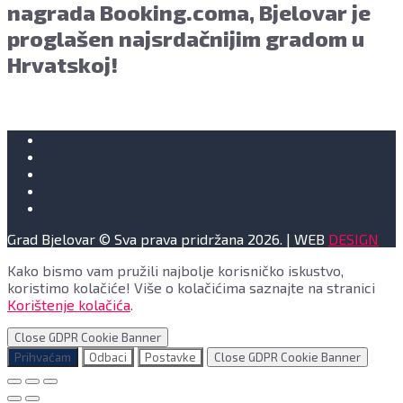
nagrada Booking.coma, Bjelovar je
proglašen najsrdačnijim gradom u
Hrvatskoj!
Grad Bjelovar © Sva prava pridržana 2026. | WEB
DESIGN
Kako bismo vam pružili najbolje korisničko iskustvo,
koristimo kolačiće! Više o kolačićima saznajte na stranici
Korištenje kolačića
.
Close GDPR Cookie Banner
Prihvaćam
Odbaci
Postavke
Close GDPR Cookie Banner