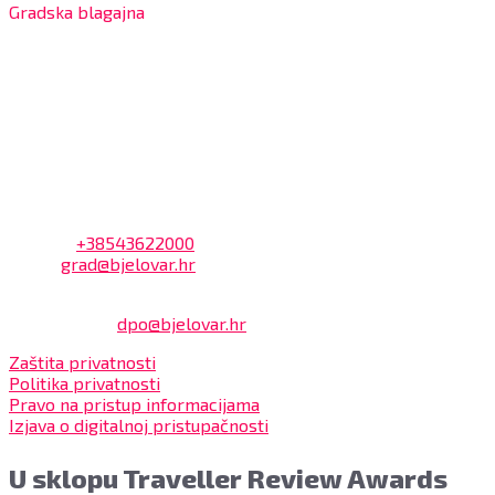
Gradska blagajna
7:30 – 14:00 sati (utorkom i četvrtkom)
Dnevni odmor od 10:00 do 10:30 sati
Na blagajni se mogu platiti svi računi koje izdaje Grad
Bjelovar i to bez naknade, a nalazi se u prizemlju Gradske
uprave.
Kontakt
Adresa: Trg Eugena Kvaternika 2, 43000 Bjelovar
Telefon:
+38543622000
Email:
grad@bjelovar.hr
Službenik za zaštitu osobnih podataka:
Damir Feher:
dpo@bjelovar.hr
Zaštita privatnosti
Politika privatnosti
Pravo na pristup informacijama
Izjava o digitalnoj pristupačnosti
U sklopu Traveller Review Awards