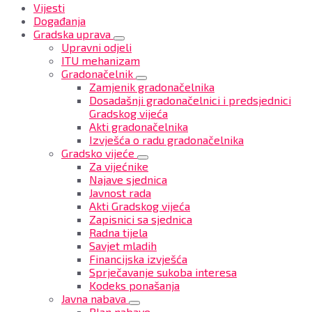
Vijesti
Događanja
Gradska uprava
Upravni odjeli
ITU mehanizam
Gradonačelnik
Zamjenik gradonačelnika
Dosadašnji gradonačelnici i predsjednici
Gradskog vijeća
Akti gradonačelnika
Izvješća o radu gradonačelnika
Gradsko vijeće
Za vijećnike
Najave sjednica
Javnost rada
Akti Gradskog vijeća
Zapisnici sa sjednica
Radna tijela
Savjet mladih
Financijska izvješća
Sprječavanje sukoba interesa
Kodeks ponašanja
Javna nabava
Plan nabave