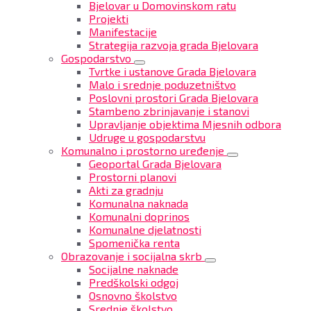
Bjelovar u Domovinskom ratu
Projekti
Manifestacije
Strategija razvoja grada Bjelovara
Gospodarstvo
Tvrtke i ustanove Grada Bjelovara
Malo i srednje poduzetništvo
Poslovni prostori Grada Bjelovara
Stambeno zbrinjavanje i stanovi
Upravljanje objektima Mjesnih odbora
Udruge u gospodarstvu
Komunalno i prostorno uređenje
Geoportal Grada Bjelovara
Prostorni planovi
Akti za gradnju
Komunalna naknada
Komunalni doprinos
Komunalne djelatnosti
Spomenička renta
Obrazovanje i socijalna skrb
Socijalne naknade
Predškolski odgoj
Osnovno školstvo
Srednje školstvo