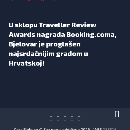
U sklopu Traveller Review
Awards nagrada Booking.coma,
Bjelovar je proglašen
najsrdačnijim gradom u
Hrvatskoj!
Grad Bjelovar © Sva prava pridržana 2026. | WEB
DESIGN