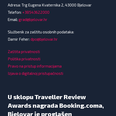
Adresa: Trg Eugena Kvaternika 2, 43000 Bjelovar
Telefon:
+38543622000
Email:
grad@bjelovar.hr
Službenik za zaštitu osobnih podataka:
Damir Feher:
dpo@bjelovar.hr
Zaštita privatnosti
Politika privatnosti
Pravo na pristup informacijama
Izjava o digitalnoj pristupačnosti
U sklopu Traveller Review
Awards nagrada Booking.coma,
Bjelovar je proglašen