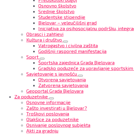
Osnovno školstvo
Srednje školstvo
Studentske stipendije
Bjelovar – veleučilišni grad
Inicijativa za psihosocijalnu podršku, integrac
Obrasci i zahtjevi
Kultura i društvo
Vatrogastvo i civilna zaštita
Godišnji raspored manifestacija
Sport
Športska zajednica Grada Bjelovara
Gradsko poduzeće za upravljanje sportskim
Savjetovanje s javnošću
Otvorena savjetovanja
Zatvorena savjetovanja
Geoportal Grada Bjelovara
Za poduzetnike
Osnovne informacije
Zašto investirati u Bjelovar?
Troškovi poslovanja
Olakšice za poduzetnike
Osnivanje poslovnog subjekta
Akti za gradnju