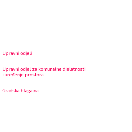
Grad Bjelovar
OIB: 18970641692
Matični broj: 02562154
IBAN: HR4324020061802400001
Radno vrijeme za stranke
Upravni odjeli
8:00 – 13:00 sati
Upravni odjel za komunalne djelatnosti
i uređenje prostora
7:30 – 12:00 sati
Gradska blagajna
7:30 – 14:00 sati (utorkom i četvrtkom)
Dnevni odmor od 10:00 do 10:30 sati
Na blagajni se mogu platiti svi računi koje izdaje Grad Bjelov
Kontakt