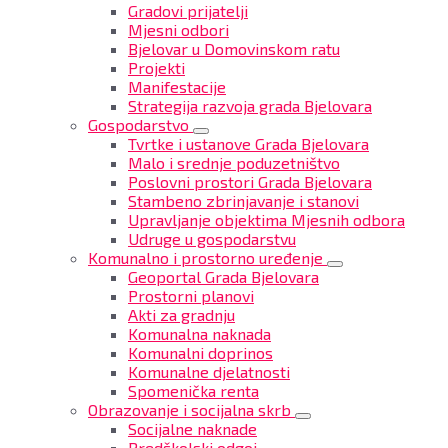
Gradovi prijatelji
Mjesni odbori
Bjelovar u Domovinskom ratu
Projekti
Manifestacije
Strategija razvoja grada Bjelovara
Gospodarstvo
Tvrtke i ustanove Grada Bjelovara
Malo i srednje poduzetništvo
Poslovni prostori Grada Bjelovara
Stambeno zbrinjavanje i stanovi
Upravljanje objektima Mjesnih odbora
Udruge u gospodarstvu
Komunalno i prostorno uređenje
Geoportal Grada Bjelovara
Prostorni planovi
Akti za gradnju
Komunalna naknada
Komunalni doprinos
Komunalne djelatnosti
Spomenička renta
Obrazovanje i socijalna skrb
Socijalne naknade
Predškolski odgoj