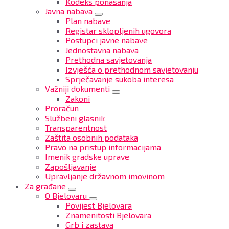
Kodeks ponašanja
Javna nabava
Plan nabave
Registar sklopljenih ugovora
Postupci javne nabave
Jednostavna nabava
Prethodna savjetovanja
Izvješća o prethodnom savjetovanju
Sprječavanje sukoba interesa
Važniji dokumenti
Zakoni
Proračun
Službeni glasnik
Transparentnost
Zaštita osobnih podataka
Pravo na pristup informacijama
Imenik gradske uprave
Zapošljavanje
Upravljanje državnom imovinom
Za građane
O Bjelovaru
Povijest Bjelovara
Znamenitosti Bjelovara
Grb i zastava