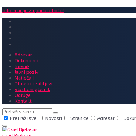
Informacije za poduzetnike!
Adresar
Dokumenti
Imenik
Javni pozivi
Natječaji
Obrasci i zahtjevi
Službeni glasnik
Udruge
Kontakt
Pretraga
Pretraži sve
Novosti
Stranice
Adresar
Doku
Grad Bjelovar