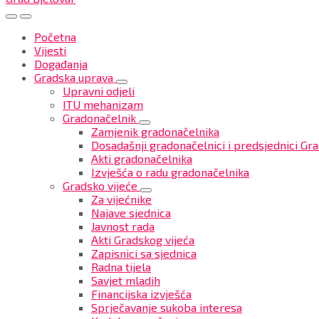
Početna
Vijesti
Događanja
Gradska uprava
Upravni odjeli
ITU mehanizam
Gradonačelnik
Zamjenik gradonačelnika
Dosadašnji gradonačelnici i predsjednici Gra
Akti gradonačelnika
Izvješća o radu gradonačelnika
Gradsko vijeće
Za vijećnike
Najave sjednica
Javnost rada
Akti Gradskog vijeća
Zapisnici sa sjednica
Radna tijela
Savjet mladih
Financijska izvješća
Sprječavanje sukoba interesa