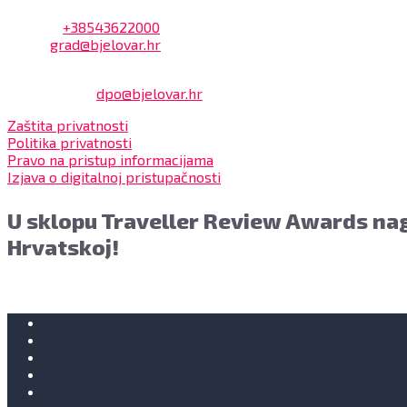
Adresa: Trg Eugena Kvaternika 2, 43000 Bjelovar
Telefon:
+38543622000
Email:
grad@bjelovar.hr
Službenik za zaštitu osobnih podataka:
Damir Feher:
dpo@bjelovar.hr
Zaštita privatnosti
Politika privatnosti
Pravo na pristup informacijama
Izjava o digitalnoj pristupačnosti
U sklopu Traveller Review Awards nag
Hrvatskoj!