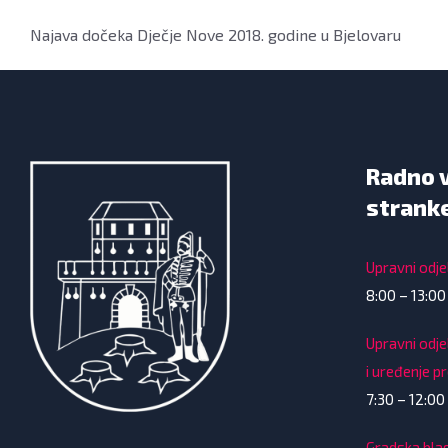
Najava dočeka Dječje Nove 2018. godine u Bjelovaru
Radno 
strank
Upravni odjel
8:00 – 13:00
Upravni odje
i uređenje p
7:30 – 12:00 
Gradska bla