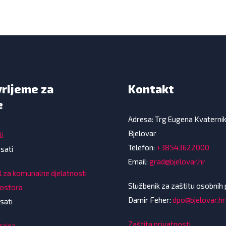
vrijeme za
Kontakt
e
Adresa: Trg Eugena Kvaterni
Bjelovar
i
Telefon:
+38543622000
 sati
Email:
grad@bjelovar.hr
l za komunalne djelatnosti
Službenik za zaštitu osobnih
rostora
Damir Feher:
dpo@bjelovar.hr
sati
Zaštita privatnosti
gajna