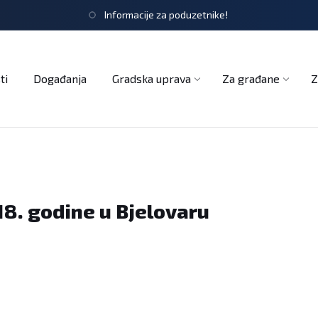
Informacije za poduzetnike!
tječaji
Obrasci i zahtjevi
Službeni glasnik
Udruge
ti
Događanja
Gradska uprava
Za građane
Z
8. godine u Bjelovaru