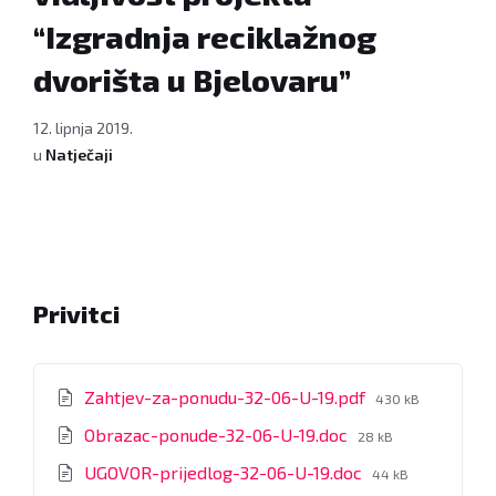
“Izgradnja reciklažnog
dvorišta u Bjelovaru”
12. lipnja 2019.
u
Natječaji
Privitci
File
Zahtjev-za-ponudu-32-06-U-19.pdf
430 kB
size:
File
Obrazac-ponude-32-06-U-19.doc
28 kB
size:
File
UGOVOR-prijedlog-32-06-U-19.doc
44 kB
size: