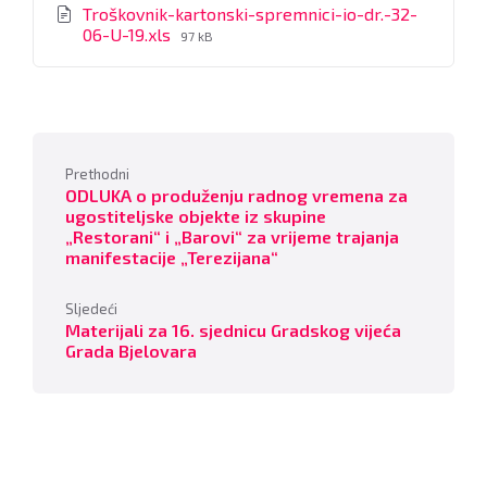
Troškovnik-kartonski-spremnici-io-dr.-32-
File
06-U-19.xls
97 kB
size:
Prethodni
ODLUKA o produženju radnog vremena za
ugostiteljske objekte iz skupine
„Restorani“ i „Barovi“ za vrijeme trajanja
manifestacije „Terezijana“
Sljedeći
Materijali za 16. sjednicu Gradskog vijeća
Grada Bjelovara