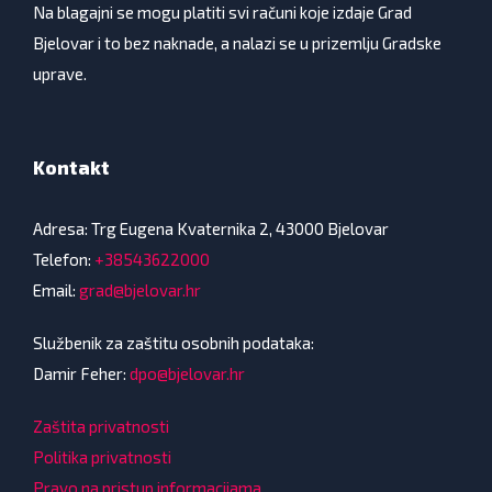
Na blagajni se mogu platiti svi računi koje izdaje Grad
Bjelovar i to bez naknade, a nalazi se u prizemlju Gradske
uprave.
Kontakt
Adresa: Trg Eugena Kvaternika 2, 43000 Bjelovar
Telefon:
+38543622000
Email:
grad@bjelovar.hr
Službenik za zaštitu osobnih podataka:
Damir Feher:
dpo@bjelovar.hr
Zaštita privatnosti
Politika privatnosti
Pravo na pristup informacijama