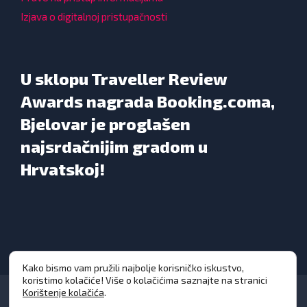
Izjava o digitalnoj pristupačnosti
U sklopu Traveller Review
Awards nagrada Booking.coma,
Bjelovar je proglašen
najsrdačnijim gradom u
Hrvatskoj!
Kako bismo vam pružili najbolje korisničko iskustvo,
koristimo kolačiće! Više o kolačićima saznajte na stranici
Korištenje kolačića
.