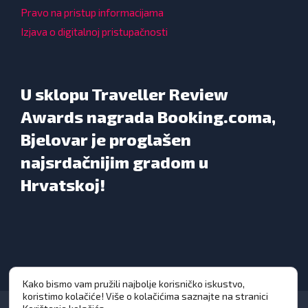
Pravo na pristup informacijama
Izjava o digitalnoj pristupačnosti
U sklopu Traveller Review
Awards nagrada Booking.coma,
Bjelovar je proglašen
najsrdačnijim gradom u
Hrvatskoj!
Kako bismo vam pružili najbolje korisničko iskustvo,
koristimo kolačiće! Više o kolačićima saznajte na stranici