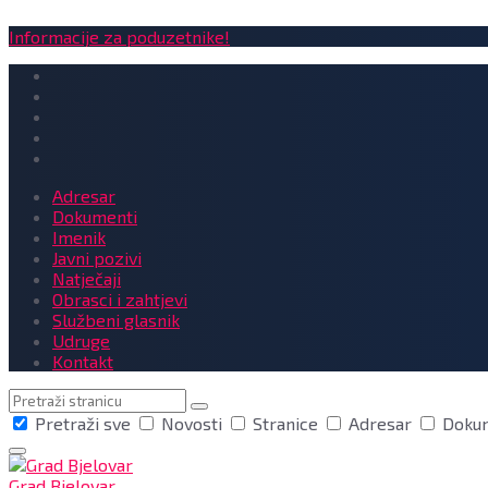
Informacije za poduzetnike!
Adresar
Dokumenti
Imenik
Javni pozivi
Natječaji
Obrasci i zahtjevi
Službeni glasnik
Udruge
Kontakt
Pretraga
Pretraži sve
Novosti
Stranice
Adresar
Doku
Grad Bjelovar