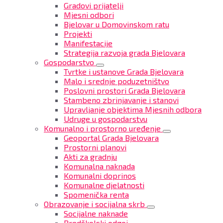
Gradovi prijatelji
Mjesni odbori
Bjelovar u Domovinskom ratu
Projekti
Manifestacije
Strategija razvoja grada Bjelovara
Gospodarstvo
Tvrtke i ustanove Grada Bjelovara
Malo i srednje poduzetništvo
Poslovni prostori Grada Bjelovara
Stambeno zbrinjavanje i stanovi
Upravljanje objektima Mjesnih odbora
Udruge u gospodarstvu
Komunalno i prostorno uređenje
Geoportal Grada Bjelovara
Prostorni planovi
Akti za gradnju
Komunalna naknada
Komunalni doprinos
Komunalne djelatnosti
Spomenička renta
Obrazovanje i socijalna skrb
Socijalne naknade
Predškolski odgoj