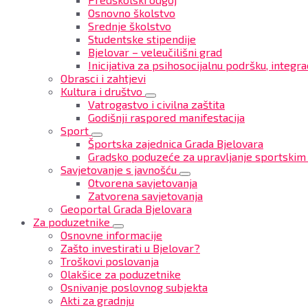
Osnovno školstvo
Srednje školstvo
Studentske stipendije
Bjelovar – veleučilišni grad
Inicijativa za psihosocijalnu podršku, integrac
Obrasci i zahtjevi
Kultura i društvo
Vatrogastvo i civilna zaštita
Godišnji raspored manifestacija
Sport
Športska zajednica Grada Bjelovara
Gradsko poduzeće za upravljanje sportskim
Savjetovanje s javnošću
Otvorena savjetovanja
Zatvorena savjetovanja
Geoportal Grada Bjelovara
Za poduzetnike
Osnovne informacije
Zašto investirati u Bjelovar?
Troškovi poslovanja
Olakšice za poduzetnike
Osnivanje poslovnog subjekta
Akti za gradnju