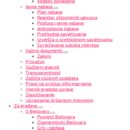
Kodeks ponašanja
Javna nabava
Plan nabave
Registar sklopljenih ugovora
Postupci javne nabave
Jednostavna nabava
Prethodna savjetovanja
Izvješća o prethodnom savjetovanju
Sprječavanje sukoba interesa
Važniji dokumenti
Zakoni
Proračun
Službeni glasnik
Transparentnost
Zaštita osobnih podataka
Pravo na pristup informacijama
Imenik gradske uprave
Zapošljavanje
Upravljanje državnom imovinom
Za građane
O Bjelovaru
Povijest Bjelovara
Znamenitosti Bjelovara
Grb i zastava