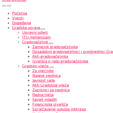
Početna
Vijesti
Događanja
Gradska uprava
Upravni odjeli
ITU mehanizam
Gradonačelnik
Zamjenik gradonačelnika
Dosadašnji gradonačelnici i predsjednici Gra
Akti gradonačelnika
Izvješća o radu gradonačelnika
Gradsko vijeće
Za vijećnike
Najave sjednica
Javnost rada
Akti Gradskog vijeća
Zapisnici sa sjednica
Radna tijela
Savjet mladih
Financijska izvješća
Sprječavanje sukoba interesa