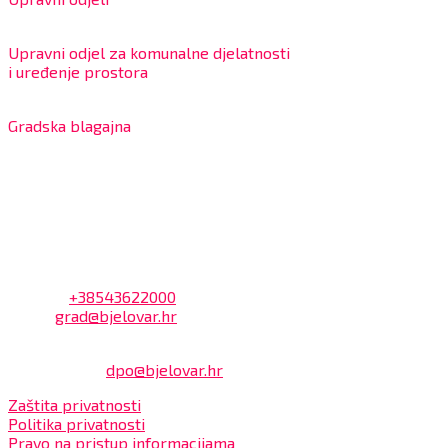
8:00 – 13:00 sati
Upravni odjel za komunalne djelatnosti
i uređenje prostora
7:30 – 12:00 sati
Gradska blagajna
7:30 – 14:00 sati (utorkom i četvrtkom)
Dnevni odmor od 10:00 do 10:30 sati
Na blagajni se mogu platiti svi računi koje izdaje Grad Bjelov
Kontakt
Adresa: Trg Eugena Kvaternika 2, 43000 Bjelovar
Telefon:
+38543622000
Email:
grad@bjelovar.hr
Službenik za zaštitu osobnih podataka:
Damir Feher:
dpo@bjelovar.hr
Zaštita privatnosti
Politika privatnosti
Pravo na pristup informacijama