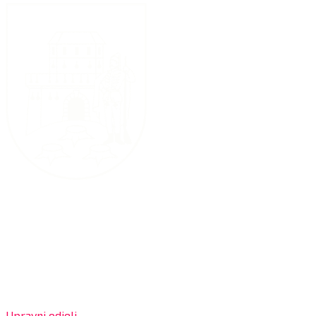
Grad Bjelovar
OIB: 18970641692
Matični broj: 02562154
IBAN: HR4324020061802400001
Radno vrijeme za stranke
Upravni odjeli