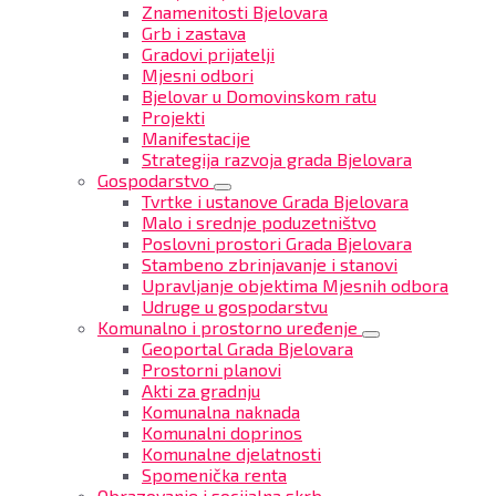
Znamenitosti Bjelovara
Grb i zastava
Gradovi prijatelji
Mjesni odbori
Bjelovar u Domovinskom ratu
Projekti
Manifestacije
Strategija razvoja grada Bjelovara
Gospodarstvo
Tvrtke i ustanove Grada Bjelovara
Malo i srednje poduzetništvo
Poslovni prostori Grada Bjelovara
Stambeno zbrinjavanje i stanovi
Upravljanje objektima Mjesnih odbora
Udruge u gospodarstvu
Komunalno i prostorno uređenje
Geoportal Grada Bjelovara
Prostorni planovi
Akti za gradnju
Komunalna naknada
Komunalni doprinos
Komunalne djelatnosti
Spomenička renta
Obrazovanje i socijalna skrb