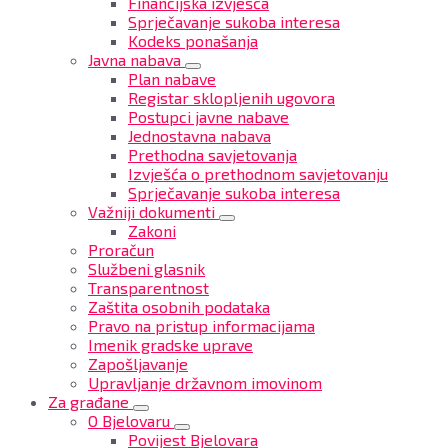
Financijska izvješća
Sprječavanje sukoba interesa
Kodeks ponašanja
Javna nabava
Plan nabave
Registar sklopljenih ugovora
Postupci javne nabave
Jednostavna nabava
Prethodna savjetovanja
Izvješća o prethodnom savjetovanju
Sprječavanje sukoba interesa
Važniji dokumenti
Zakoni
Proračun
Službeni glasnik
Transparentnost
Zaštita osobnih podataka
Pravo na pristup informacijama
Imenik gradske uprave
Zapošljavanje
Upravljanje državnom imovinom
Za građane
O Bjelovaru
Povijest Bjelovara