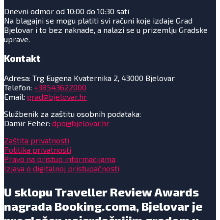
Dnevni odmor od 10:00 do 10:30 sati
Na blagajni se mogu platiti svi računi koje izdaje Grad
Bjelovar i to bez naknade, a nalazi se u prizemlju Gradske
uprave.
Kontakt
Adresa: Trg Eugena Kvaternika 2, 43000 Bjelovar
Telefon:
+38543622000
Email:
grad@bjelovar.hr
Službenik za zaštitu osobnih podataka:
Damir Feher:
dpo@bjelovar.hr
Zaštita privatnosti
Politika privatnosti
Pravo na pristup informacijama
Izjava o digitalnoj pristupačnosti
U sklopu Traveller Review Awards
nagrada Booking.coma, Bjelovar je