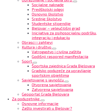
Socijalne naknade
Predškolski odgoj
Osnovno školstvo
Srednje školstvo
Studentske stipendije
Bjelovar – veleučilišni grad
Inicijativa za psihosocijalnu podršku,
integraciju i edukaciju
Obrasci i zahtjevi
Kultura i društvo
Vatrogastvo i civilna zaštita
Godišnji raspored manifestacija
Sport
Športska zajednica Grada Bjelovara
Gradsko poduzeće za upravljanje
sportskim objektima
Savjetovanje s javnošću
Otvorena savjetovanja
Zatvorena savjetovanja
Geoportal Grada Bjelovara
Za poduzetnike
Osnovne informacije
Zašto investirati u Bjelovar?