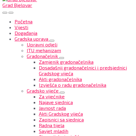
Grad Bjelovar
Početna
Vijesti
Događanja
Gradska uprava
Upravni odjeli
ITU mehanizam
Gradonačelnik
Zamjenik gradonačelnika
Dosadašnji gradonačelnici i predsjednici
Gradskog vijeća
Akti gradonačelnika
Izvješća o radu gradonačelnika
Gradsko vijeće
Za vijećnike
Najave sjednica
Javnost rada
Akti Gradskog vijeća
Zapisnici sa sjednica
Radna tijela
Savjet mladih