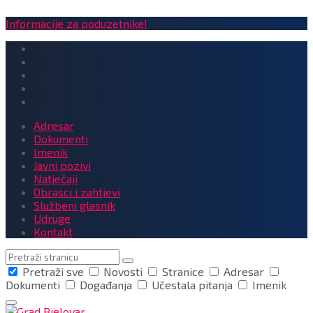
Informacije za poduzetnike!
Adresar
Dokumenti
Imenik
Javni pozivi
Natječaji
Obrasci i zahtjevi
Službeni glasnik
Udruge
Kontakt
Pretraga
Pretraži sve
Novosti
Stranice
Adresar
Dokumenti
Događanja
Učestala pitanja
Imenik