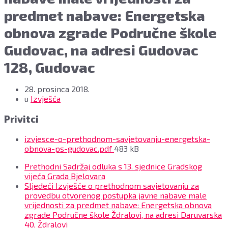
predmet nabave: Energetska
obnova zgrade Područne škole
Gudovac, na adresi Gudovac
128, Gudovac
28. prosinca 2018.
u
Izvješća
Privitci
izvjesce-o-prethodnom-savjetovanju-energetska-
File
obnova-ps-gudovac.pdf
483 kB
size:
Prethodni
Sadržaj odluka s 13. sjednice Gradskog
vijeća Grada Bjelovara
Sljedeći
Izvješće o prethodnom savjetovanju za
provedbu otvorenog postupka javne nabave male
vrijednosti za predmet nabave: Energetska obnova
zgrade Područne škole Ždralovi, na adresi Daruvarska
40, Ždralovi