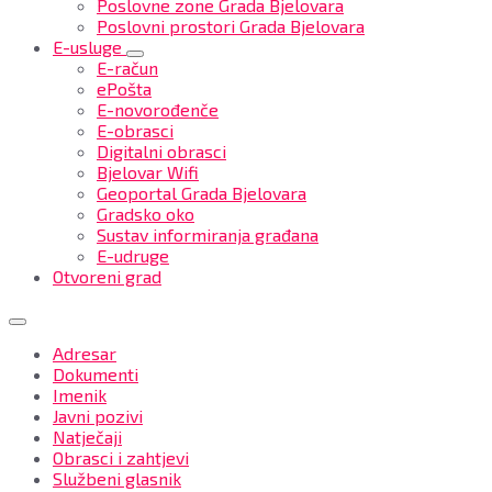
Poslovne zone Grada Bjelovara
Poslovni prostori Grada Bjelovara
E-usluge
E-račun
ePošta
E-novorođenče
E-obrasci
Digitalni obrasci
Bjelovar Wifi
Geoportal Grada Bjelovara
Gradsko oko
Sustav informiranja građana
E-udruge
Otvoreni grad
Adresar
Dokumenti
Imenik
Javni pozivi
Natječaji
Obrasci i zahtjevi
Službeni glasnik