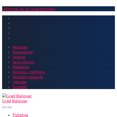
Informacije za poduzetnike!
Adresar
Dokumenti
Imenik
Javni pozivi
Natječaji
Obrasci i zahtjevi
Službeni glasnik
Udruge
Kontakt
Grad Bjelovar
Početna