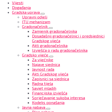
Vijesti
Događanja
Gradska uprava
Upravni odjeli
ITU mehanizam
Gradonačelnik
Zamjenik gradonačelnika
Dosadašnji gradonačelnici i predsjednici
Gradskog vijeća
Akti gradonačelnika
Izvješća o radu gradonačelnika
Gradsko vijeće
Za vijećnike
Najave sjednica
Javnost rada
Akti Gradskog vijeća
Zapisnici sa sjednica
Radna tijela
Savjet mladih
Financijska izvješća
Sprječavanje sukoba interesa
Kodeks ponašanja
Javna nabava
Plan nabave