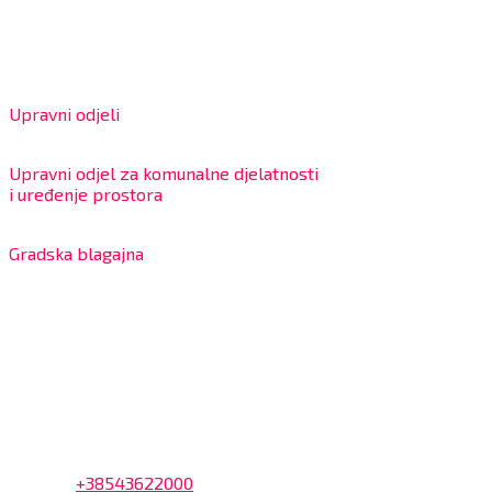
Matični broj: 02562154
IBAN: HR4324020061802400001
Radno vrijeme za stranke
Upravni odjeli
8:00 – 13:00 sati
Upravni odjel za komunalne djelatnosti
i uređenje prostora
7:30 – 12:00 sati
Gradska blagajna
7:30 – 14:00 sati (utorkom i četvrtkom)
Dnevni odmor od 10:00 do 10:30 sati
Na blagajni se mogu platiti svi računi koje izdaje Grad
Bjelovar i to bez naknade, a nalazi se u prizemlju Gradske
uprave.
Kontakt
Adresa: Trg Eugena Kvaternika 2, 43000 Bjelovar
Telefon:
+38543622000