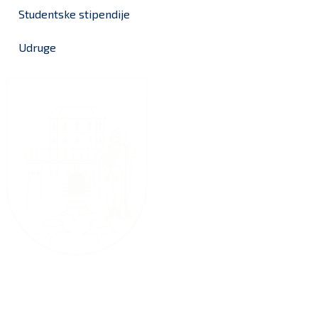
Studentske stipendije
Udruge
Grad Bjelovar
OIB: 18970641692