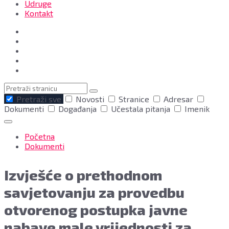
Udruge
Kontakt
Pretraga
Pretraži sve
Novosti
Stranice
Adresar
Dokumenti
Događanja
Učestala pitanja
Imenik
Početna
Dokumenti
Izvješće o prethodnom
savjetovanju za provedbu
otvorenog postupka javne
nabave male vrijednosti za