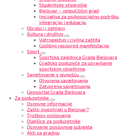
Studentske stipendije
Bjelovar – veleučilišni grad
Inicijativa za psihosocijalnu podršku,
integraciju i edukaciju
Obrasci i zahtjevi
Kultura i društvo
Vatrogastvo i civilna zaštita
Godišnji raspored manifestacija
Sport
Športska zajednica Grada Bjelovara
Gradsko poduzeće za upravljanje
sportskim objektima
Savjetovanje s javnošću
Otvorena savjetovanja
Zatvorena savjetovanja
Geoportal Grada Bjelovara
Za poduzetnike
Osnovne informacije
Zašto investirati u Bjelovar?
Troškovi poslovanja
Olakšice za poduzetnike
Osnivanje poslovnog subjekta
Akti za gradnju