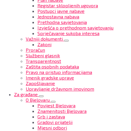
Registar sklopljenih ugovora
Postupci javne nabave
Jednostavna nabava
Prethodna savjetovanja
Izvješća o prethodnom savjetovanju
Sprječavanje sukoba interesa
Važniji dokumenti
Zakoni
Proračun
Službeni glasnik
Transparentnost
Zaštita osobnih podataka
Pravo na pristup informacijama
Imenik gradske uprave
Zapošljavanje
Upravljanje državnom imovinom
Za građane
O Bjelovaru
Povijest Bjelovara
Znamenitosti Bjelovara
Grb i zastava
Gradovi prijatelji
Mjesni odbori