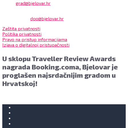
Email:
grad@bjelovar.hr
Službenik za zaštitu osobnih podataka:
Damir Feher:
dpo@bjelovar.hr
Zaštita privatnosti
Politika privatnosti
Pravo na pristup informacijama
Izjava o digitalnoj pristupačnosti
U sklopu Traveller Review Awards
nagrada Booking.coma, Bjelovar je
proglašen najsrdačnijim gradom u
Hrvatskoj!