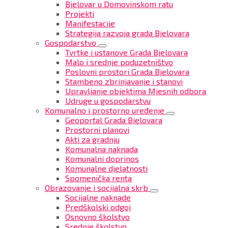
Bjelovar u Domovinskom ratu
Projekti
Manifestacije
Strategija razvoja grada Bjelovara
Gospodarstvo
Tvrtke i ustanove Grada Bjelovara
Malo i srednje poduzetništvo
Poslovni prostori Grada Bjelovara
Stambeno zbrinjavanje i stanovi
Upravljanje objektima Mjesnih odbora
Udruge u gospodarstvu
Komunalno i prostorno uređenje
Geoportal Grada Bjelovara
Prostorni planovi
Akti za gradnju
Komunalna naknada
Komunalni doprinos
Komunalne djelatnosti
Spomenička renta
Obrazovanje i socijalna skrb
Socijalne naknade
Predškolski odgoj
Osnovno školstvo
Srednje školstvo