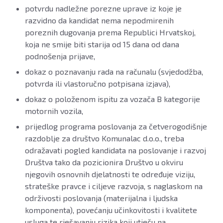
potvrdu nadležne porezne uprave iz koje je
razvidno da kandidat nema nepodmirenih
poreznih dugovanja prema Republici Hrvatskoj,
koja ne smije biti starija od 15 dana od dana
podnošenja prijave,
dokaz o poznavanju rada na računalu (svjedodžba,
potvrda ili vlastoručno potpisana izjava),
dokaz o položenom ispitu za vozača B kategorije
motornih vozila,
prijedlog programa poslovanja za četverogodišnje
razdoblje za društvo Komunalac d.o.o., treba
odražavati pogled kandidata na poslovanje i razvoj
Društva tako da pozicionira Društvo u okviru
njegovih osnovnih djelatnosti te određuje viziju,
strateške pravce i ciljeve razvoja, s naglaskom na
održivosti poslovanja (materijalna i ljudska
komponenta), povećanju učinkovitosti i kvalitete
usluga te rješavanju rizika koji utječu na