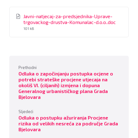
Javni-natjecaj-za-predsjednika-Uprave-
File
trgovackog-drustva-Komunalac-d.o.o..doc
size:
101 kB
Prethodni
Odluka o započinjanju postupka ocjene o
potrebi strateške procjene utjecaja na
okoliš VI. (ciljanih) izmjena i dopuna
Generalnog urbanističkog plana Grada
Bjelovara
Sljedeći
Odluka o postupku ažuriranja Procjene
rizika od velikih nesreća za područje Grada
Bjelovara