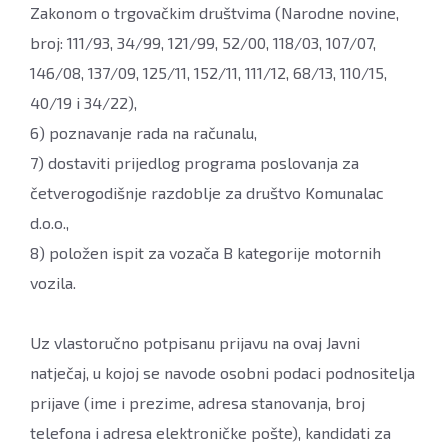
Zakonom o trgovačkim društvima (Narodne novine,
broj: 111/93, 34/99, 121/99, 52/00, 118/03, 107/07,
146/08, 137/09, 125/11, 152/11, 111/12, 68/13, 110/15,
40/19 i 34/22),
6) poznavanje rada na računalu,
7) dostaviti prijedlog programa poslovanja za
četverogodišnje razdoblje za društvo Komunalac
d.o.o.,
8) položen ispit za vozača B kategorije motornih
vozila.
Uz vlastoručno potpisanu prijavu na ovaj Javni
natječaj, u kojoj se navode osobni podaci podnositelja
prijave (ime i prezime, adresa stanovanja, broj
telefona i adresa elektroničke pošte), kandidati za