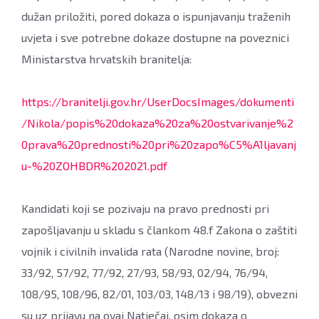
dužan priložiti, pored dokaza o ispunjavanju traženih
uvjeta i sve potrebne dokaze dostupne na poveznici
Ministarstva hrvatskih branitelja:
https://branitelji.gov.hr/UserDocsImages/dokumenti
/Nikola/popis%20dokaza%20za%20ostvarivanje%2
0prava%20prednosti%20pri%20zapo%C5%A1ljavanj
u-%20ZOHBDR%202021.pdf
Kandidati koji se pozivaju na pravo prednosti pri
zapošljavanju u skladu s člankom 48.f Zakona o zaštiti
vojnik i civilnih invalida rata (Narodne novine, broj:
33/92, 57/92, 77/92, 27/93, 58/93, 02/94, 76/94,
108/95, 108/96, 82/01, 103/03, 148/13 i 98/19), obvezni
su uz prijavu na ovaj Natječaj, osim dokaza o