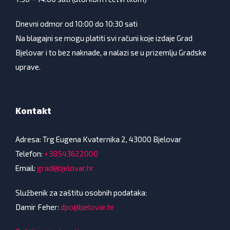
Dnevni odmor od 10:00 do 10:30 sati
Na blagajni se mogu platiti svi računi koje izdaje Grad
Bjelovar i to bez naknade, a nalazi se u prizemlju Gradske
uprave.
Kontakt
Adresa: Trg Eugena Kvaternika 2, 43000 Bjelovar
Telefon:
+38543622000
Email:
grad@bjelovar.hr
Službenik za zaštitu osobnih podataka:
Damir Feher:
dpo@bjelovar.hr