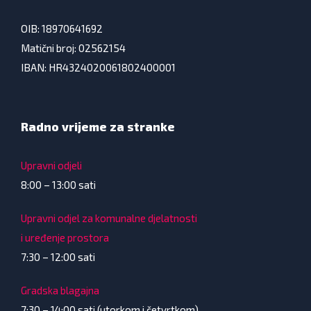
OIB: 18970641692
Matični broj: 02562154
IBAN: HR4324020061802400001
Radno vrijeme za stranke
Upravni odjeli
8:00 – 13:00 sati
Upravni odjel za komunalne djelatnosti
i uređenje prostora
7:30 – 12:00 sati
Gradska blagajna
7:30 – 14:00 sati (utorkom i četvrtkom)