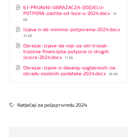
size:
6.1-PRIJAVNI-OBRAZACZA-DODJELU-
File
POTPORA-zastita-od-tuce-u-2024.docx
19
size:
kB
Izjava-o-de-minimis-potporama-2024.docx
File
15 kB
size:
Obrazac-izjave-da-nije-za-isti-trosak-
trazena-financijska-potpora-iz-drugih-
File
izvora-2024.docx
17 kB
size:
Obrazac-izjave-o-davanju-suglasnosti-za-
File
obradu-osobnih-podataka-2024.docx
18 kB
size:
Natječaji za poljoprivredu 2024.