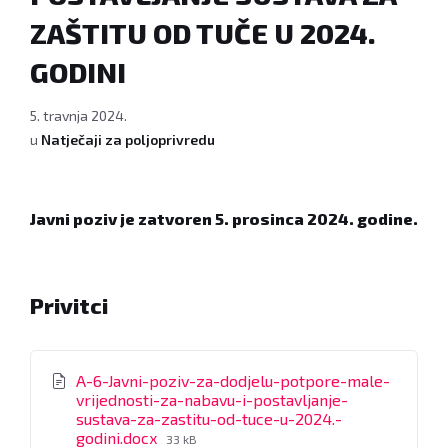
ZAŠTITU OD TUČE U 2024.
GODINI
5. travnja 2024.
u
Natječaji za poljoprivredu
Javni poziv je zatvoren 5. prosinca 2024. godine.
Privitci
A-6-Javni-poziv-za-dodjelu-potpore-male-
vrijednosti-za-nabavu-i-postavljanje-
sustava-za-zastitu-od-tuce-u-2024.-
File
godini.docx
33 kB