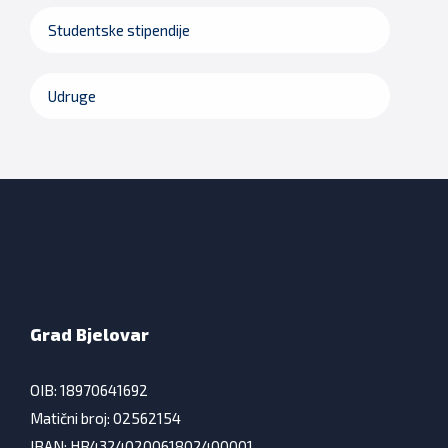
Studentske stipendije
Udruge
Grad Bjelovar
OIB: 18970641692
Matični broj: 02562154
IBAN: HR4324020061802400001