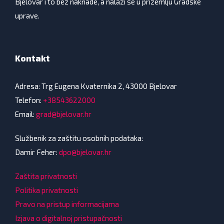
Bjelovar i to bez naknade, a nalazi se u prizemlju Gradske
uprave.
Kontakt
Adresa: Trg Eugena Kvaternika 2, 43000 Bjelovar
Telefon:
+38543622000
Email:
grad@bjelovar.hr
Službenik za zaštitu osobnih podataka:
Damir Feher:
dpo@bjelovar.hr
Zaštita privatnosti
Politika privatnosti
Pravo na pristup informacijama
Izjava o digitalnoj pristupačnosti