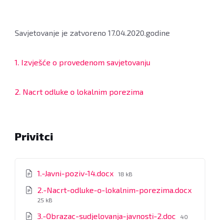
Savjetovanje je zatvoreno 17.04.2020.godine
1. Izvješće o provedenom savjetovanju
2. Nacrt odluke o lokalnim porezima
Privitci
File
1.-Javni-poziv-14.docx
18 kB
size:
2.-Nacrt-odluke-o-lokalnim-porezima.docx
File
25 kB
size:
File
3.-Obrazac-sudjelovanja-javnosti-2.doc
40