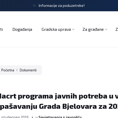
Informacije za poduzetnike!
tječaji
Obrasci i zahtjevi
Službeni glasnik
Udruge
ti
Događanja
Gradska uprava
Za građane
Z
Početna
Dokumenti
acrt programa javnih potreba u v
pašavanju Grada Bjelovara za 20
. studenoga 2019.
u
Savjetovanja s javnošću