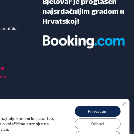
Bjelovar je proglašen
najsrdačnijim gradom u
Hrvatskoj!
 podataka:
ama
osti
Clos
Prihvaćam
najbolje korisničko iskustvo,
še o kolačićima saznajte na
Odbaci
ačića
.