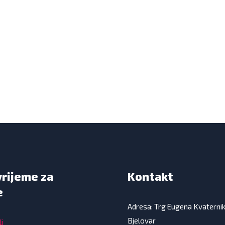
vrijeme za
Kontakt
e
Adresa: Trg Eugena Kvaterni
Bjelovar
i