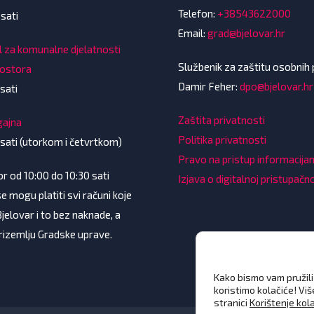
Telefon:
+38543622000
 sati
Email:
grad@bjelovar.hr
l za komunalne djelatnosti
Službenik za zaštitu osobnih
rostora
Damir Feher:
dpo@bjelovar.hr
sati
Zaštita privatnosti
gajna
Politika privatnosti
 sati (utorkom i četvrtkom)
Pravo na pristup informacij
 od 10:00 do 10:30 sati
Izjava o digitalnoj pristupačn
e mogu platiti svi računi koje
Bjelovar i to bez naknade, a
prizemlju Gradske uprave.
Kako bismo vam pružili 
koristimo kolačiće! Vi
stranici
Korištenje kol