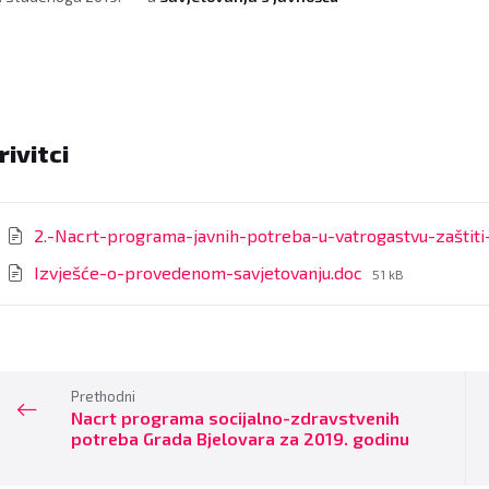
rivitci
2.-Nacrt-programa-javnih-potreba-u-vatrogastvu-zaštiti
File
Izvješće-o-provedenom-savjetovanju.doc
51 kB
size:
Prethodni
Nacrt programa socijalno-zdravstvenih
potreba Grada Bjelovara za 2019. godinu