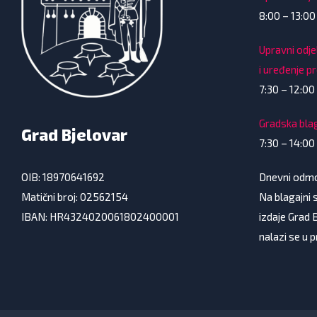
8:00 – 13:00
Upravni odje
i uređenje p
7:30 – 12:00 
Gradska bla
Grad Bjelovar
7:30 – 14:00
Dnevni odmor
OIB: 18970641692
Na blagajni s
Matični broj: 02562154
izdaje Grad 
IBAN: HR4324020061802400001
nalazi se u 