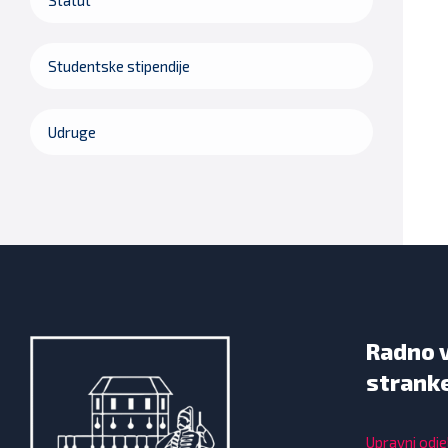
Studentske stipendije
Udruge
Radno 
strank
Upravni odjel