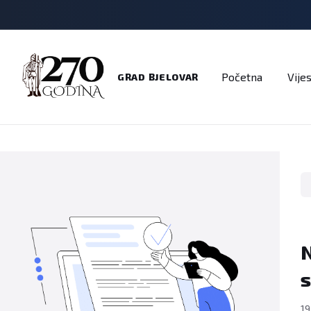
Adresar
Dokumenti
Imenik
Javni pozivi
Na
Početna
Vijes
GRAD BJELOVAR
N
s
19