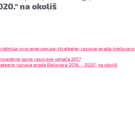
20.“ na okoliš
rateska-procjena-ujecaja-strategije-razvoja-grada-bjelovar
provedene javne rasprave veljača 2017
rategije razvoja grada Bjelovara 2016. - 2020.“ na okoliš