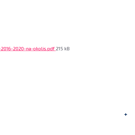
File
a-2016-2020-na-okolis.pdf
215 kB
size: