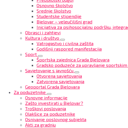
Osnovno školstvo
Srednje školstvo
Studentske stipendije
Bjelovar – veleučilišni grad
Inicijativa za psihosocijalnu podršku, integrac
Obrasci i zahtjevi
Kultura i društvo
Vatrogastvo i civilna zaštita
Godišnji raspored manifestacija
Sport
Športska zajednica Grada Bjelovara
Gradsko poduzeće za upravljanje sportskim
Savjetovanje s javnošću
Otvorena savjetovanja
Zatvorena savjetovanja
Geoportal Grada Bjelovara
Za poduzetnike
Osnovne informacije
Zašto investirati u Bjelovar?
Troškovi poslovanja
Olakšice za poduzetnike
Osnivanje poslovnog subjekta
Akti za gradnju