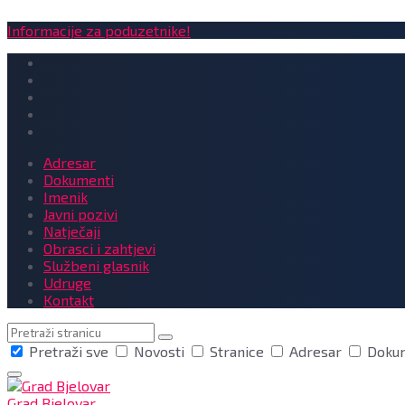
Informacije za poduzetnike!
Adresar
Dokumenti
Imenik
Javni pozivi
Natječaji
Obrasci i zahtjevi
Službeni glasnik
Udruge
Kontakt
Pretraga
Pretraži sve
Novosti
Stranice
Adresar
Doku
Grad Bjelovar