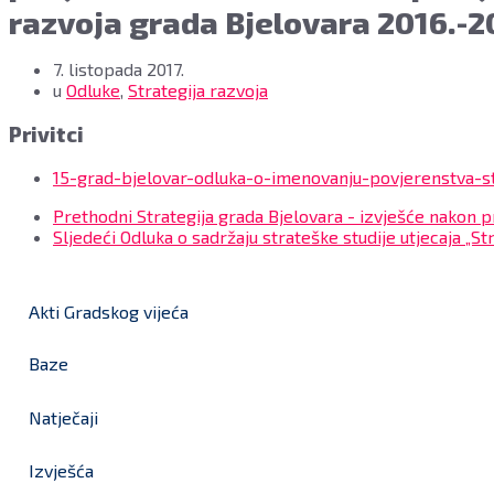
razvoja grada Bjelovara 2016.-20
7. listopada 2017.
u
Odluke
,
Strategija razvoja
Privitci
15-grad-bjelovar-odluka-o-imenovanju-povjerenstva-st
Prethodni
Strategija grada Bjelovara - izvješće nakon 
Sljedeći
Odluka o sadržaju strateške studije utjecaja „St
Akti Gradskog vijeća
Baze
Natječaji
Izvješća