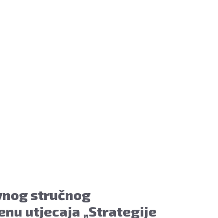
vnog stručnog
enu utjecaja „Strategije