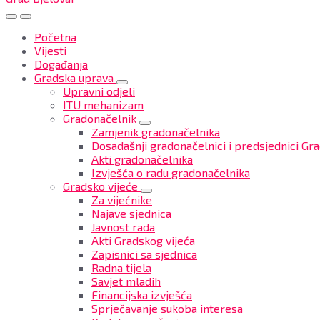
Početna
Vijesti
Događanja
Gradska uprava
Upravni odjeli
ITU mehanizam
Gradonačelnik
Zamjenik gradonačelnika
Dosadašnji gradonačelnici i predsjednici Gra
Akti gradonačelnika
Izvješća o radu gradonačelnika
Gradsko vijeće
Za vijećnike
Najave sjednica
Javnost rada
Akti Gradskog vijeća
Zapisnici sa sjednica
Radna tijela
Savjet mladih
Financijska izvješća
Sprječavanje sukoba interesa