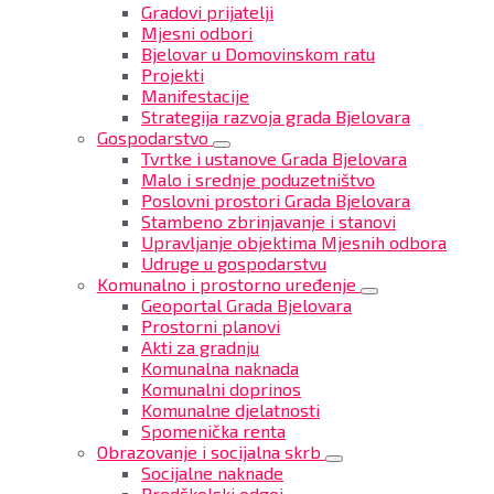
Gradovi prijatelji
Mjesni odbori
Bjelovar u Domovinskom ratu
Projekti
Manifestacije
Strategija razvoja grada Bjelovara
Gospodarstvo
Tvrtke i ustanove Grada Bjelovara
Malo i srednje poduzetništvo
Poslovni prostori Grada Bjelovara
Stambeno zbrinjavanje i stanovi
Upravljanje objektima Mjesnih odbora
Udruge u gospodarstvu
Komunalno i prostorno uređenje
Geoportal Grada Bjelovara
Prostorni planovi
Akti za gradnju
Komunalna naknada
Komunalni doprinos
Komunalne djelatnosti
Spomenička renta
Obrazovanje i socijalna skrb
Socijalne naknade
Predškolski odgoj