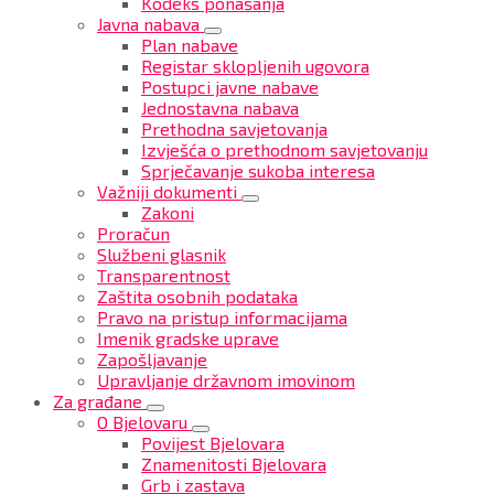
Kodeks ponašanja
Javna nabava
Plan nabave
Registar sklopljenih ugovora
Postupci javne nabave
Jednostavna nabava
Prethodna savjetovanja
Izvješća o prethodnom savjetovanju
Sprječavanje sukoba interesa
Važniji dokumenti
Zakoni
Proračun
Službeni glasnik
Transparentnost
Zaštita osobnih podataka
Pravo na pristup informacijama
Imenik gradske uprave
Zapošljavanje
Upravljanje državnom imovinom
Za građane
O Bjelovaru
Povijest Bjelovara
Znamenitosti Bjelovara
Grb i zastava