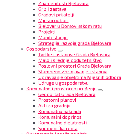
Znamenitosti Bjelovara
Grb i zastava
Gradovi prijatelji
Mjesni odbori
Bjelovar u Domovinskom ratu
Projekti
Manifestacije
Strategija razvoja grada Bjelovara
Gospodarstvo
Tvrtke i ustanove Grada Bjelovara
Malo i srednje poduzetništvo
Poslovni prostori Grada Bjelovara
Stambeno zbrinjavanje i stanovi
Upravljanje objektima Mjesnih odbora
Udruge u gospodarstvu
Komunalno i prostorno uređenje
Geoportal Grada Bjelovara
Prostorni planovi
Akti za gradnju
Komunalna naknada
Komunalni doprinos
Komunalne djelatnosti
Spomenička renta
Obrazovanje i socijalna skrb