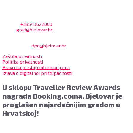
Kontakt
Adresa: Trg Eugena Kvaternika 2, 43000 Bjelovar
Telefon:
+38543622000
Email:
grad@bjelovar.hr
Službenik za zaštitu osobnih podataka:
Damir Feher:
dpo@bjelovar.hr
Zaštita privatnosti
Politika privatnosti
Pravo na pristup informacijama
Izjava o digitalnoj pristupačnosti
U sklopu Traveller Review Awards
nagrada Booking.coma, Bjelovar je
proglašen najsrdačnijim gradom u
Hrvatskoj!