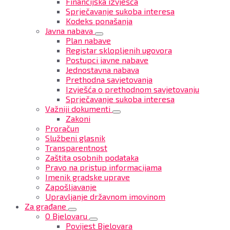
Financijska izvješća
Sprječavanje sukoba interesa
Kodeks ponašanja
Javna nabava
Plan nabave
Registar sklopljenih ugovora
Postupci javne nabave
Jednostavna nabava
Prethodna savjetovanja
Izvješća o prethodnom savjetovanju
Sprječavanje sukoba interesa
Važniji dokumenti
Zakoni
Proračun
Službeni glasnik
Transparentnost
Zaštita osobnih podataka
Pravo na pristup informacijama
Imenik gradske uprave
Zapošljavanje
Upravljanje državnom imovinom
Za građane
O Bjelovaru
Povijest Bjelovara