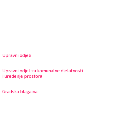
Grad Bjelovar
OIB: 18970641692
Matični broj: 02562154
IBAN: HR4324020061802400001
Radno vrijeme za stranke
Upravni odjeli
8:00 – 13:00 sati
Upravni odjel za komunalne djelatnosti
i uređenje prostora
7:30 – 12:00 sati
Gradska blagajna
7:30 – 14:00 sati (utorkom i četvrtkom)
Dnevni odmor od 10:00 do 10:30 sati
Na blagajni se mogu platiti svi računi koje izdaje Grad
Bjelovar i to bez naknade, a nalazi se u prizemlju Gradske
uprave.