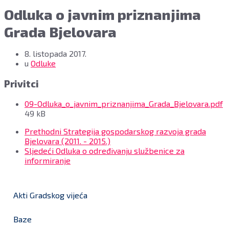
Odluka o javnim priznanjima
Grada Bjelovara
8. listopada 2017.
u
Odluke
Privitci
F
09-Odluka_o_javnim_priznanjima_Grada_Bjelovara.pdf
s
49 kB
Prethodni
Strategija gospodarskog razvoja grada
Bjelovara (2011. - 2015.)
Sljedeći
Odluka o određivanju službenice za
informiranje
Akti Gradskog vijeća
Baze