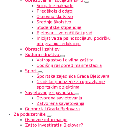
Socijalne naknade
Predškolski odgoj
Osnovno školstvo
Srednje školstvo
Studentske stipendije
Bjelovar – veleučilišni grad
Inicijativa za psihosocijalnu podršku,
integraciju i edukaciju
Obrasci i zahtjevi
Kultura i društvo
Vatrogastvo i civilna zaštita
Godišnji raspored manifestacija
Sport
Športska zajednica Grada Bjelovara
Gradsko poduzeće za upravljanje
sportskim objektima
Savjetovanje s javnošću
Otvorena savjetovanja
Zatvorena savjetovanja
Geoportal Grada Bjelovara
Za poduzetnike
Osnovne informacije
Zašto investirati u Bjelovar?