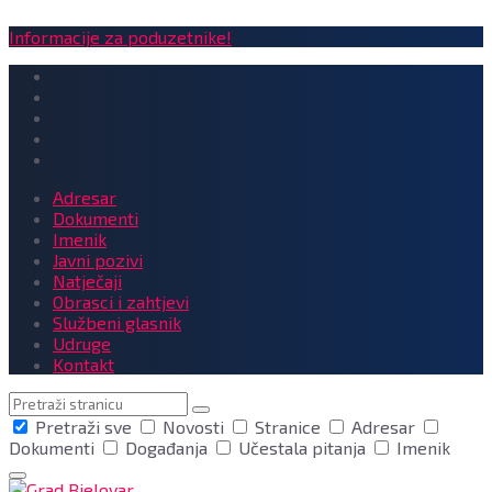
Informacije za poduzetnike!
Adresar
Dokumenti
Imenik
Javni pozivi
Natječaji
Obrasci i zahtjevi
Službeni glasnik
Udruge
Kontakt
Pretraga
Pretraži sve
Novosti
Stranice
Adresar
Dokumenti
Događanja
Učestala pitanja
Imenik