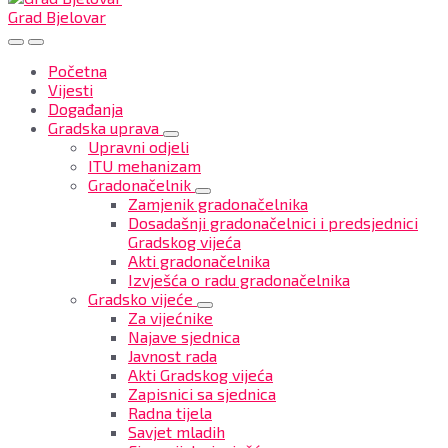
Grad Bjelovar
Početna
Vijesti
Događanja
Gradska uprava
Upravni odjeli
ITU mehanizam
Gradonačelnik
Zamjenik gradonačelnika
Dosadašnji gradonačelnici i predsjednici
Gradskog vijeća
Akti gradonačelnika
Izvješća o radu gradonačelnika
Gradsko vijeće
Za vijećnike
Najave sjednica
Javnost rada
Akti Gradskog vijeća
Zapisnici sa sjednica
Radna tijela
Savjet mladih