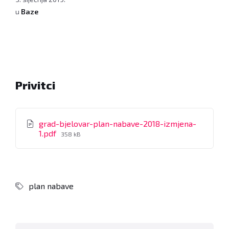
u
Baze
Privitci
grad-bjelovar-plan-nabave-2018-izmjena-
File
1.pdf
358 kB
size:
plan nabave