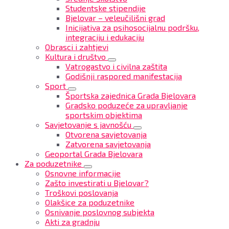
Studentske stipendije
Bjelovar – veleučilišni grad
Inicijativa za psihosocijalnu podršku,
integraciju i edukaciju
Obrasci i zahtjevi
Kultura i društvo
Vatrogastvo i civilna zaštita
Godišnji raspored manifestacija
Sport
Športska zajednica Grada Bjelovara
Gradsko poduzeće za upravljanje
sportskim objektima
Savjetovanje s javnošću
Otvorena savjetovanja
Zatvorena savjetovanja
Geoportal Grada Bjelovara
Za poduzetnike
Osnovne informacije
Zašto investirati u Bjelovar?
Troškovi poslovanja
Olakšice za poduzetnike
Osnivanje poslovnog subjekta
Akti za gradnju