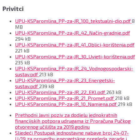
Privitci
File
UPU-KSParomlina_PP-za-JR_100_tekstualni-dio.pdf
8
size
MB
File
UPU-KSParomlina_PP-za-JR_42_Način-gradnje.pdf
size:
294 kB
Fi
UPU-KSParomlina_PP-za-JR_41_Oblici-korištenja.pdf
si
221 kB
Fi
UPU-KSParomlina_PP-za-JR_30_Uvjeti-korištenja.pdf
si
235 kB
UPU-KSParomlina_PP-za-JR_24_Vodnogospodarski-
File
sustav.pdf
213 kB
size:
UPU-KSParomlina_PP-za-JR_23_Energetski-
File
sustav.pdf
239 kB
size:
File
UPU-KSParomlina_PP-za-JR_22_EKI.pdf
263 kB
size:
File
UPU-KSParomlina_PP-za-JR_21_Promet.pdf
218 kB
size:
File
UPU-KSParomlina_PP-za-JR_10_Namjena.pdf
219 kB
size:
Prethodni
Javni poziv za dodjelu jednokratnih
financijskih potpora udrugama iz Proračuna Pučkog
otvorenog učilišta za 2019.godinu
Sljedeći
Postupak jednostavne nabave broj 24-07-
U/19 za provedbu energetskog pregleda zgrade i