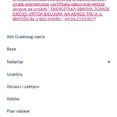
izradu energetskog certifikata nakon energetske
obnove za projekt " ENERGETSKA OBNOVA ZGRADE
DJEČJEG VRTIĆA BJELOVAR, NA ADRESI TRG A. G.
MATOŠA 8a U BJELOVARU ", KK.04.2.1.03.0077
Akti Gradskog vijeća
Baze
Natječaji
Izvješća
Obrasci i zahtjevi
Odluke
Plan nabave