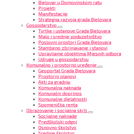
Bjelovar u Domovinskom ratu
Projekti
Manifestacije
Strategija razvoja grada Bjelovara
Gospodarstvo
Tvrtke i ustanove Grada Bjelovara
Malo i srednje poduzetništvo
Poslovni prostori Grada Bjelovara
Stambeno zbrinjavanje i stanovi
Upravljanje objektima Mjesnih odbora
Udruge u gospodarstvu
Komunalno i prostorno uređenje
Geoportal Grada Bjelovara
Prostorni planovi
Akti za gradnju
Komunalna naknada
Komunalni doprinos
Komunalne djelatnosti
Spomenička renta
Obrazovanje i socijalna skrb
Socijalne naknade
Predškolski odgoj
Osnovno školstvo
Srednje školstvo