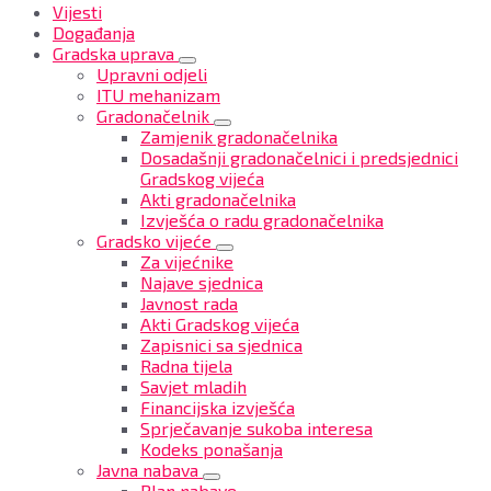
Vijesti
Događanja
Gradska uprava
Upravni odjeli
ITU mehanizam
Gradonačelnik
Zamjenik gradonačelnika
Dosadašnji gradonačelnici i predsjednici
Gradskog vijeća
Akti gradonačelnika
Izvješća o radu gradonačelnika
Gradsko vijeće
Za vijećnike
Najave sjednica
Javnost rada
Akti Gradskog vijeća
Zapisnici sa sjednica
Radna tijela
Savjet mladih
Financijska izvješća
Sprječavanje sukoba interesa
Kodeks ponašanja
Javna nabava
Plan nabave