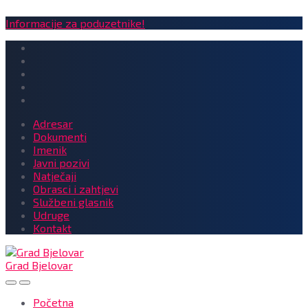
Informacije za poduzetnike!
Adresar
Dokumenti
Imenik
Javni pozivi
Natječaji
Obrasci i zahtjevi
Službeni glasnik
Udruge
Kontakt
Grad Bjelovar
Početna