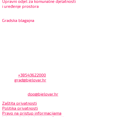
Upravni odjel za komunalne djelatnosti
i uređenje prostora
7:30 – 12:00 sati
Gradska blagajna
7:30 – 14:00 sati (utorkom i četvrtkom)
Dnevni odmor od 10:00 do 10:30 sati
Na blagajni se mogu platiti svi računi koje izdaje Grad
Bjelovar i to bez naknade, a nalazi se u prizemlju Gradske
uprave.
Kontakt
Adresa: Trg Eugena Kvaternika 2, 43000 Bjelovar
Telefon:
+38543622000
Email:
grad@bjelovar.hr
Službenik za zaštitu osobnih podataka:
Damir Feher:
dpo@bjelovar.hr
Zaštita privatnosti
Politika privatnosti
Pravo na pristup informacijama