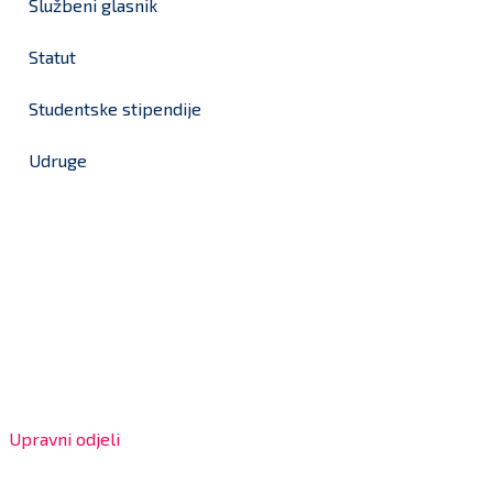
Službeni glasnik
Statut
Studentske stipendije
Udruge
Grad Bjelovar
OIB: 18970641692
Matični broj: 02562154
IBAN: HR4324020061802400001
Radno vrijeme za stranke
Upravni odjeli
8:00 – 13:00 sati