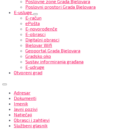
Poslovne zone Grada Bjelovara
Poslovni prostori Grada Bjelovara
E-usluge
E-račun
ePošta
E-novorođenče
E-obrasci
Digitalni obrasci
Bjelovar Wifi
Geoportal Grada Bjelovara
Gradsko oko
Sustav informiranja građana
E-udruge
Otvoreni grad
Adresar
Dokumenti
Imenik
Javni pozivi
Natječaji
Obrasci i zahtjevi
Službeni glasnik