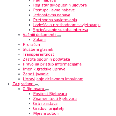
Registar sklopljenih ugovora
Postupci javne nabave
Jednostavna nabava
Prethodna savjetovanja
Izvješća o prethodnom savjetovanju
Sprječavanje sukoba interesa
Važniji dokumenti
Zakoni
Proračun
Službeni glasnik
Transparentnost
Zaštita osobnih podataka
Pravo na pristup informacijama
Imenik gradske uprave
Zapošljavanje
Upravljanje državnom imovinom
Za građane
O Bjelovaru
Povijest Bjelovara
Znamenitosti Bjelovara
Grb i zastava
Gradovi prijatelji
Mjesni odbori