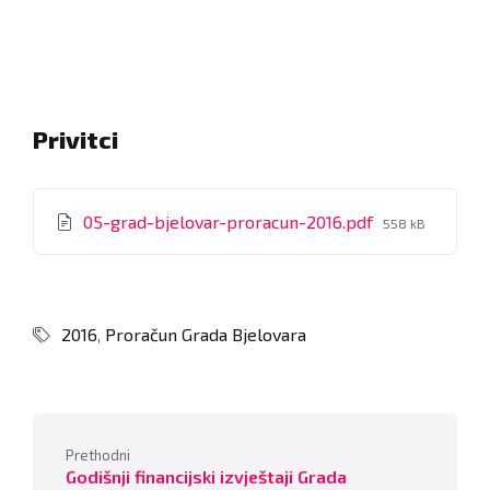
Privitci
File
05-grad-bjelovar-proracun-2016.pdf
558 kB
size:
2016
,
Proračun Grada Bjelovara
Prethodni
Godišnji financijski izvještaji Grada