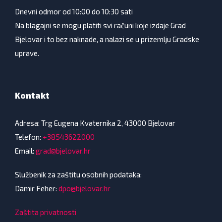
Dnevni odmor od 10:00 do 10:30 sati
Na blagajni se mogu platiti svi računi koje izdaje Grad
Bjelovar i to bez naknade, a nalazi se u prizemlju Gradske
uprave.
Kontakt
Adresa: Trg Eugena Kvaternika 2, 43000 Bjelovar
Telefon:
+38543622000
Email:
grad@bjelovar.hr
Službenik za zaštitu osobnih podataka:
Damir Feher:
dpo@bjelovar.hr
Zaštita privatnosti