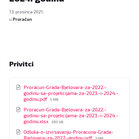
13. prosinca 2021.
u
Proračun
Privitci
Proracun-Grada-Bjelovara-za-2022.-
godinu-sa-projekcijama-za-2023.-i-2024.-
File
godinu.pdf
5 MB
size:
Proracun-Grada-Bjelovara-za-2022.-
godinu-sa-projekcijama-za-2023.-i-2024.-
File
godinu.xlsx
280 kB
size:
Odluka-o-izvrsavanju-Proracuna-Grada-
File
Bjelovara-za-2022.-godinu.pdf
3 MB