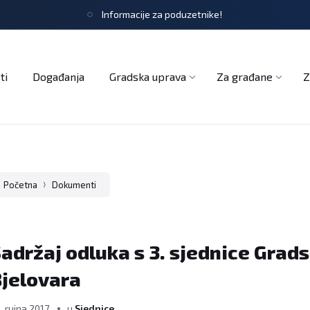
Informacije za poduzetnike!
tječaji
Obrasci i zahtjevi
Službeni glasnik
Udruge
ti
Događanja
Gradska uprava
Za građane
Z
Početna
Dokumenti
adržaj odluka s 3. sjednice Grad
jelovara
. rujna 2017.
u
Sjednice