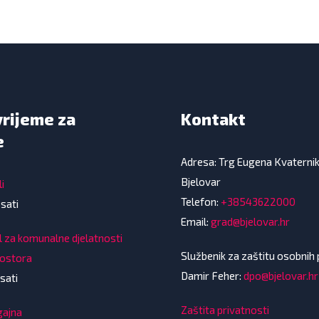
vrijeme za
Kontakt
e
Adresa: Trg Eugena Kvaterni
Bjelovar
i
Telefon:
+38543622000
 sati
Email:
grad@bjelovar.hr
l za komunalne djelatnosti
Službenik za zaštitu osobnih
rostora
Damir Feher:
dpo@bjelovar.hr
sati
Zaštita privatnosti
gajna