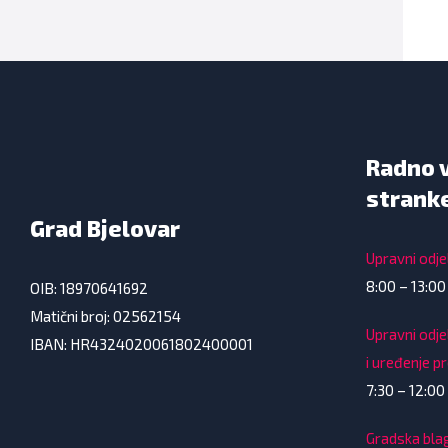
Radno 
strank
Grad Bjelovar
Upravni odjel
8:00 – 13:00
OIB: 18970641692
Matični broj: 02562154
Upravni odje
IBAN: HR4324020061802400001
i uređenje p
7:30 – 12:00 
Gradska bla