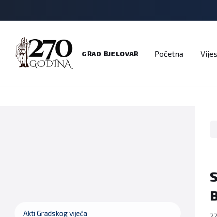
Adresar
Dokumenti
Imenik
Javni pozivi
Na
Početna
Vijes
GRAD BJELOVAR
S
B
Akti Gradskog vijeća
22