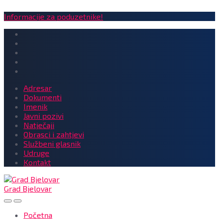
Informacije za poduzetnike!
Adresar
Dokumenti
Imenik
Javni pozivi
Natječaji
Obrasci i zahtjevi
Službeni glasnik
Udruge
Kontakt
Grad Bjelovar
Početna