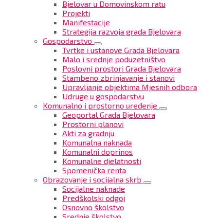
Bjelovar u Domovinskom ratu
Projekti
Manifestacije
Strategija razvoja grada Bjelovara
Gospodarstvo
Tvrtke i ustanove Grada Bjelovara
Malo i srednje poduzetništvo
Poslovni prostori Grada Bjelovara
Stambeno zbrinjavanje i stanovi
Upravljanje objektima Mjesnih odbora
Udruge u gospodarstvu
Komunalno i prostorno uređenje
Geoportal Grada Bjelovara
Prostorni planovi
Akti za gradnju
Komunalna naknada
Komunalni doprinos
Komunalne djelatnosti
Spomenička renta
Obrazovanje i socijalna skrb
Socijalne naknade
Predškolski odgoj
Osnovno školstvo
Srednje školstvo