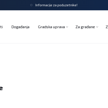
Informacije za poduzetnike!
tječaji
Obrasci i zahtjevi
Službeni glasnik
Udruge
ti
Događanja
Gradska uprava
Za građane
Z
e