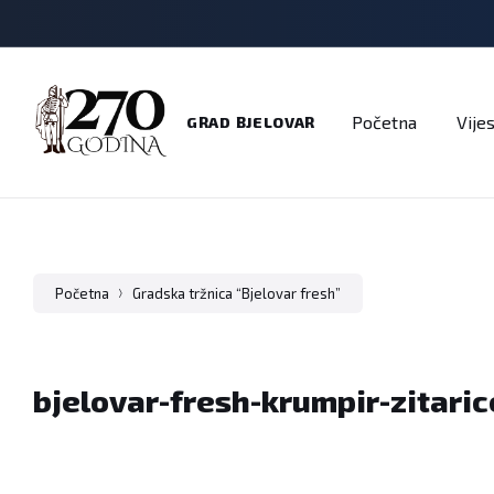
Adresar
Dokumenti
Imenik
Javni pozivi
Na
Početna
Vijes
GRAD BJELOVAR
Početna
Gradska tržnica “Bjelovar fresh”
bjelovar-fresh-krumpir-zitaric