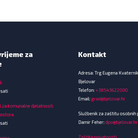
vrijeme za
Kontakt
e
Adresa: Trg Eugena Kvaterni
Bjelovar
i
Telefon:
+38543622000
 sati
Email:
grad@bjelovar.hr
l za komunalne djelatnosti
Službenik za zaštitu osobnih
rostora
Damir Feher:
dpo@bjelovar.hr
sati
Zaštita privatnosti
gajna