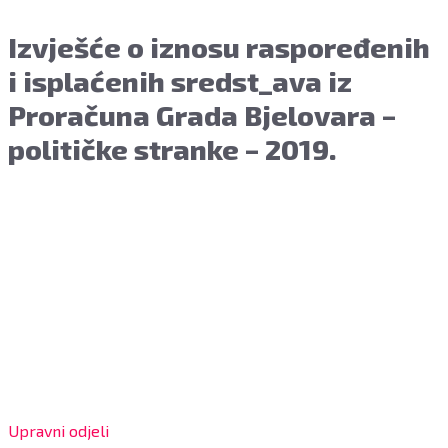
Izvješće o iznosu raspoređenih
i isplaćenih sredst_ava iz
Proračuna Grada Bjelovara –
političke stranke – 2019.
Grad Bjelovar
OIB: 18970641692
Matični broj: 02562154
IBAN: HR4324020061802400001
Radno vrijeme za stranke
Upravni odjeli