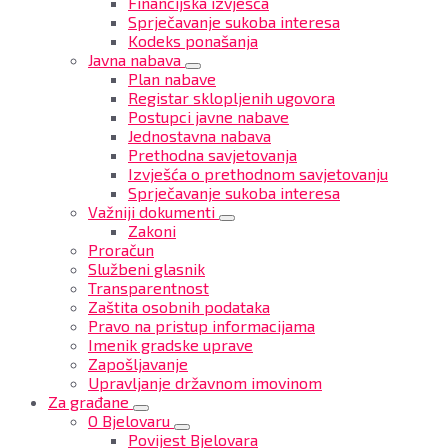
Financijska izvješća
Sprječavanje sukoba interesa
Kodeks ponašanja
Javna nabava
Plan nabave
Registar sklopljenih ugovora
Postupci javne nabave
Jednostavna nabava
Prethodna savjetovanja
Izvješća o prethodnom savjetovanju
Sprječavanje sukoba interesa
Važniji dokumenti
Zakoni
Proračun
Službeni glasnik
Transparentnost
Zaštita osobnih podataka
Pravo na pristup informacijama
Imenik gradske uprave
Zapošljavanje
Upravljanje državnom imovinom
Za građane
O Bjelovaru
Povijest Bjelovara