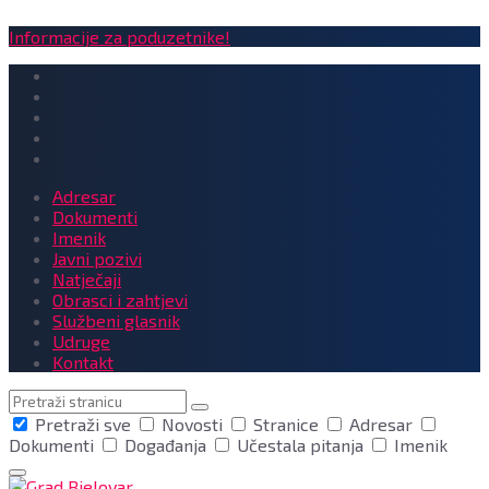
Informacije za poduzetnike!
Adresar
Dokumenti
Imenik
Javni pozivi
Natječaji
Obrasci i zahtjevi
Službeni glasnik
Udruge
Kontakt
Pretraga
Pretraži sve
Novosti
Stranice
Adresar
Dokumenti
Događanja
Učestala pitanja
Imenik