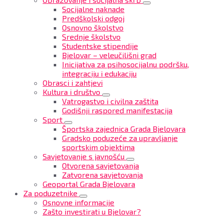
Socijalne naknade
Predškolski odgoj
Osnovno školstvo
Srednje školstvo
Studentske stipendije
Bjelovar – veleučilišni grad
Inicijativa za psihosocijalnu podršku,
integraciju i edukaciju
Obrasci i zahtjevi
Kultura i društvo
Vatrogastvo i civilna zaštita
Godišnji raspored manifestacija
Sport
Športska zajednica Grada Bjelovara
Gradsko poduzeće za upravljanje
sportskim objektima
Savjetovanje s javnošću
Otvorena savjetovanja
Zatvorena savjetovanja
Geoportal Grada Bjelovara
Za poduzetnike
Osnovne informacije
Zašto investirati u Bjelovar?