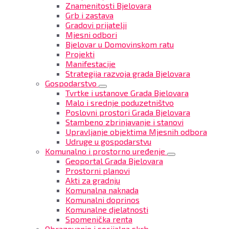
Znamenitosti Bjelovara
Grb i zastava
Gradovi prijatelji
Mjesni odbori
Bjelovar u Domovinskom ratu
Projekti
Manifestacije
Strategija razvoja grada Bjelovara
Gospodarstvo
Tvrtke i ustanove Grada Bjelovara
Malo i srednje poduzetništvo
Poslovni prostori Grada Bjelovara
Stambeno zbrinjavanje i stanovi
Upravljanje objektima Mjesnih odbora
Udruge u gospodarstvu
Komunalno i prostorno uređenje
Geoportal Grada Bjelovara
Prostorni planovi
Akti za gradnju
Komunalna naknada
Komunalni doprinos
Komunalne djelatnosti
Spomenička renta
Obrazovanje i socijalna skrb