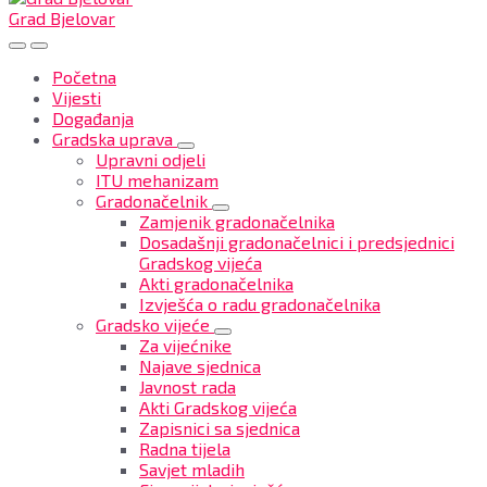
Grad Bjelovar
Početna
Vijesti
Događanja
Gradska uprava
Upravni odjeli
ITU mehanizam
Gradonačelnik
Zamjenik gradonačelnika
Dosadašnji gradonačelnici i predsjednici
Gradskog vijeća
Akti gradonačelnika
Izvješća o radu gradonačelnika
Gradsko vijeće
Za vijećnike
Najave sjednica
Javnost rada
Akti Gradskog vijeća
Zapisnici sa sjednica
Radna tijela
Savjet mladih