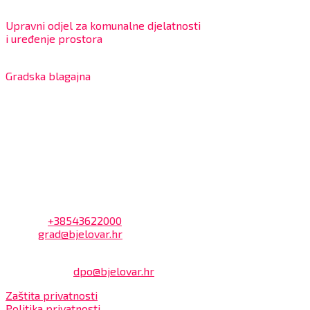
8:00 – 13:00 sati
Upravni odjel za komunalne djelatnosti
i uređenje prostora
7:30 – 12:00 sati
Gradska blagajna
7:30 – 14:00 sati (utorkom i četvrtkom)
Dnevni odmor od 10:00 do 10:30 sati
Na blagajni se mogu platiti svi računi koje izdaje Grad
Bjelovar i to bez naknade, a nalazi se u prizemlju Gradske
uprave.
Kontakt
Adresa: Trg Eugena Kvaternika 2, 43000 Bjelovar
Telefon:
+38543622000
Email:
grad@bjelovar.hr
Službenik za zaštitu osobnih podataka:
Damir Feher:
dpo@bjelovar.hr
Zaštita privatnosti
Politika privatnosti