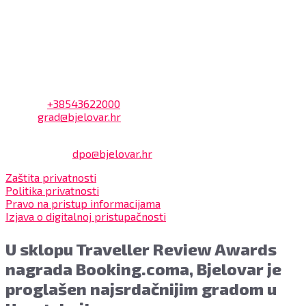
Na blagajni se mogu platiti svi računi koje izdaje Grad
Bjelovar i to bez naknade, a nalazi se u prizemlju Gradske
uprave.
Kontakt
Adresa: Trg Eugena Kvaternika 2, 43000 Bjelovar
Telefon:
+38543622000
Email:
grad@bjelovar.hr
Službenik za zaštitu osobnih podataka:
Damir Feher:
dpo@bjelovar.hr
Zaštita privatnosti
Politika privatnosti
Pravo na pristup informacijama
Izjava o digitalnoj pristupačnosti
U sklopu Traveller Review Awards
nagrada Booking.coma, Bjelovar je
proglašen najsrdačnijim gradom u