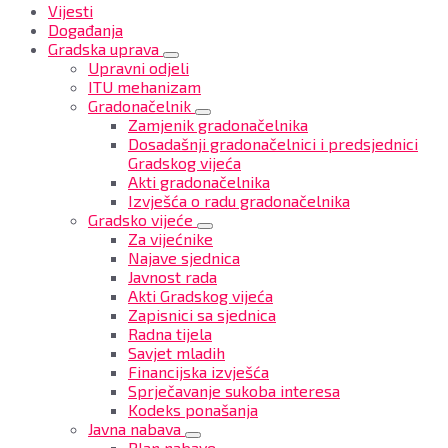
Vijesti
Događanja
Gradska uprava
Upravni odjeli
ITU mehanizam
Gradonačelnik
Zamjenik gradonačelnika
Dosadašnji gradonačelnici i predsjednici
Gradskog vijeća
Akti gradonačelnika
Izvješća o radu gradonačelnika
Gradsko vijeće
Za vijećnike
Najave sjednica
Javnost rada
Akti Gradskog vijeća
Zapisnici sa sjednica
Radna tijela
Savjet mladih
Financijska izvješća
Sprječavanje sukoba interesa
Kodeks ponašanja
Javna nabava
Plan nabave