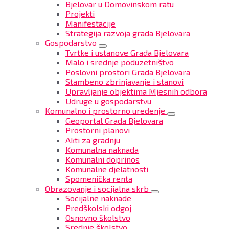
Bjelovar u Domovinskom ratu
Projekti
Manifestacije
Strategija razvoja grada Bjelovara
Gospodarstvo
Tvrtke i ustanove Grada Bjelovara
Malo i srednje poduzetništvo
Poslovni prostori Grada Bjelovara
Stambeno zbrinjavanje i stanovi
Upravljanje objektima Mjesnih odbora
Udruge u gospodarstvu
Komunalno i prostorno uređenje
Geoportal Grada Bjelovara
Prostorni planovi
Akti za gradnju
Komunalna naknada
Komunalni doprinos
Komunalne djelatnosti
Spomenička renta
Obrazovanje i socijalna skrb
Socijalne naknade
Predškolski odgoj
Osnovno školstvo
Srednje školstvo