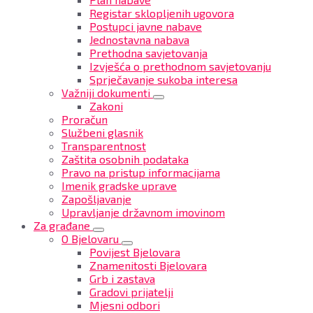
Registar sklopljenih ugovora
Postupci javne nabave
Jednostavna nabava
Prethodna savjetovanja
Izvješća o prethodnom savjetovanju
Sprječavanje sukoba interesa
Važniji dokumenti
Zakoni
Proračun
Službeni glasnik
Transparentnost
Zaštita osobnih podataka
Pravo na pristup informacijama
Imenik gradske uprave
Zapošljavanje
Upravljanje državnom imovinom
Za građane
O Bjelovaru
Povijest Bjelovara
Znamenitosti Bjelovara
Grb i zastava
Gradovi prijatelji
Mjesni odbori