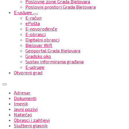
Poslovne zone Grada Bjelovara
Poslovni prostori Grada Bjelovara
E-usluge
E-račun
ePošta
E-novorođenče
E-obrasci
Digitalni obrasci
Bjelovar Wifi
Geoportal Grada Bjelovara
Gradsko oko
Sustav informiranja građana
E-udruge
Otvoreni grad
Adresar
Dokumenti
Imenik
Javni pozivi
Natječaji
Obrasci i zahtjevi
Službeni glasnik