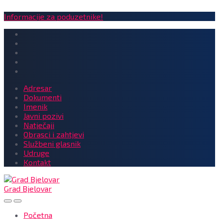
Informacije za poduzetnike!
Adresar
Dokumenti
Imenik
Javni pozivi
Natječaji
Obrasci i zahtjevi
Službeni glasnik
Udruge
Kontakt
Grad Bjelovar
Početna