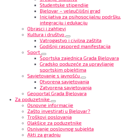
Studentske stipendije
Bjelovar – veleučilišni grad
Inicijativa za psihosocijalnu podršku,
integraciju i edukaciju
Obrasci i zahtjevi
Kultura i društvo
Vatrogastvo i civilna zaštita
Godišnji raspored manifestacija
Sport
Športska zajednica Grada Bjelovara
Gradsko poduzeće za upravljanje
sportskim objektima
Savjetovanje s javnošću
Otvorena savjetovanja
Zatvorena savjetovanja
Geoportal Grada Bjelovara
Za poduzetnike
Osnovne informacije
Zašto investirati u Bjelovar?
Troškovi poslovanja
Olakšice za poduzetnike
Osnivanje poslovnog subjekta
Akti za gradnju