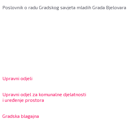
Poslovnik o radu Gradskog savjeta mladih Grada Bjelovara
Grad Bjelovar
OIB: 18970641692
Matični broj: 02562154
IBAN: HR4324020061802400001
Radno vrijeme za stranke
Upravni odjeli
8:00 – 13:00 sati
Upravni odjel za komunalne djelatnosti
i uređenje prostora
7:30 – 12:00 sati
Gradska blagajna
7:30 – 14:00 sati (utorkom i četvrtkom)
Dnevni odmor od 10:00 do 10:30 sati