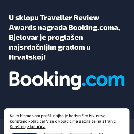
U sklopu Traveller Review
Awards nagrada Booking.coma,
Bjelovar je proglašen
najsrdačnijim gradom u
Hrvatskoj!
Kako bismo vam pružili najbolje korisničko iskustvo,
koristimo kolačiće! Više o kolačićima saznajte na stranici
Korištenje kolačića
.