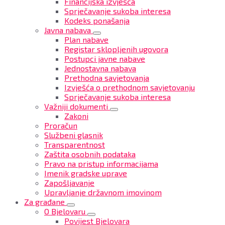
Financijska izvješća
Sprječavanje sukoba interesa
Kodeks ponašanja
Javna nabava
Plan nabave
Registar sklopljenih ugovora
Postupci javne nabave
Jednostavna nabava
Prethodna savjetovanja
Izvješća o prethodnom savjetovanju
Sprječavanje sukoba interesa
Važniji dokumenti
Zakoni
Proračun
Službeni glasnik
Transparentnost
Zaštita osobnih podataka
Pravo na pristup informacijama
Imenik gradske uprave
Zapošljavanje
Upravljanje državnom imovinom
Za građane
O Bjelovaru
Povijest Bjelovara