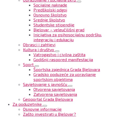
Socijalne naknade
Predškolski odgoj
Osnovno školstvo
Srednje školstvo
Studentske stipendije
Bjelovar – veleučilišni grad
Inicijativa za psihosocijalnu podršku,
integraciju i edukaciju
Obrasci i zahtjevi
Kultura i društvo
Vatrogastvo i civilna zaštita
Godišnji raspored manifestacija
Sport
Športska zajednica Grada Bjelovara
Gradsko poduzeće za upravljanje
sportskim objektima
Savjetovanje s javnošću
Otvorena savjetovanja
Zatvorena savjetovanja
Geoportal Grada Bjelovara
Za poduzetnike
Osnovne informacije
Zašto investirati u Bjelovar?