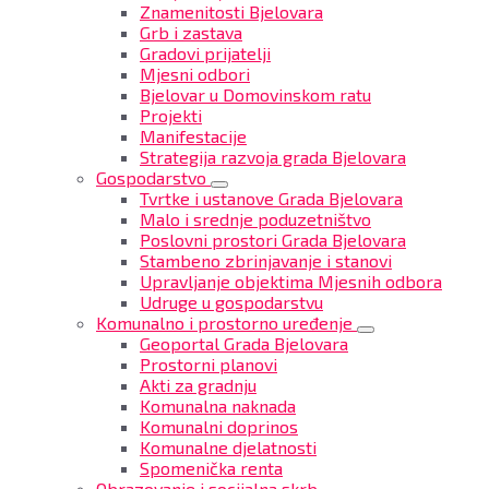
Znamenitosti Bjelovara
Grb i zastava
Gradovi prijatelji
Mjesni odbori
Bjelovar u Domovinskom ratu
Projekti
Manifestacije
Strategija razvoja grada Bjelovara
Gospodarstvo
Tvrtke i ustanove Grada Bjelovara
Malo i srednje poduzetništvo
Poslovni prostori Grada Bjelovara
Stambeno zbrinjavanje i stanovi
Upravljanje objektima Mjesnih odbora
Udruge u gospodarstvu
Komunalno i prostorno uređenje
Geoportal Grada Bjelovara
Prostorni planovi
Akti za gradnju
Komunalna naknada
Komunalni doprinos
Komunalne djelatnosti
Spomenička renta
Obrazovanje i socijalna skrb