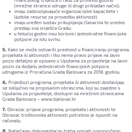
(mrežne stranice udruge ili drugi prikladan način);
imaju zadovoljavajuće organizacijske kapacitete i
ljudske resurse za provedbu aktivnosti;
imaju uređen sustav prikupljanja članarina te uredno
predaju sva izvješća Gradu;
u tekućoj godini nisu korisnici jednokratne financijske
potpore za istu svrhu.
5.
Kako se može ostvariti prednost u financiranju programa,
projekata ili aktivnosti i tko nema pravo prijave na Javni
poziv detaljno je opisano u Uputama za prijavitelje na Javni
poziv za dodjelu jednokratnih financijskih potpora
udrugama iz Proračuna Grada Bjelovara za 2018. godinu.
6.
Prijedlozi programa, projekata ili aktivnosti dostavljaju
se isključivo na propisanim obrascima, koji su zajedno s
Uputama za prijavitelje, dostupni na mrežnim stranicama
Grada Bjelovara – www.bjelovar.hr
7.
Obrazac prijave programa, projekata i aktivnosti te
Obrazac troškovnika aktivnosti potrebno je ispuniti na
računalu.
8.
Natječajnu dokumentaciju treba poslati preporučeno