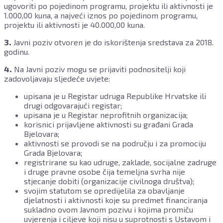
ugovoriti po pojedinom programu, projektu ili aktivnosti je
1.000,00 kuna, a najveći iznos po pojedinom programu,
projektu ili aktivnosti je 40.000,00 kuna.
3.
Javni poziv otvoren je do iskorištenja sredstava za 2018.
godinu.
4.
Na Javni poziv mogu se prijaviti podnositelji koji
zadovoljavaju sljedeće uvjete:
upisana je u Registar udruga Republike Hrvatske ili
drugi odgovarajući registar;
upisana je u Registar neprofitnih organizacija;
korisnici prijavljene aktivnosti su građani Grada
Bjelovara;
aktivnosti se provodi se na području i za promociju
Grada Bjelovara;
registrirane su kao udruge, zaklade, socijalne zadruge
i druge pravne osobe čija temeljna svrha nije
stjecanje dobiti (organizacije civilnoga društva);
svojim statutom se opredijelila za obavljanje
djelatnosti i aktivnosti koje su predmet financiranja
sukladno ovom Javnom pozivu i kojima promiču
uvjerenja i ciljeve koji nisu u suprotnosti s Ustavom i