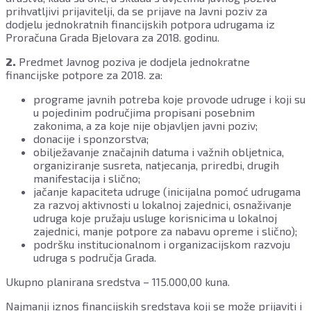
prihvatljivi prijavitelji, da se prijave na Javni poziv za
dodjelu jednokratnih financijskih potpora udrugama iz
Proračuna Grada Bjelovara za 2018. godinu.
2.
Predmet Javnog poziva je dodjela jednokratne
financijske potpore za 2018. za:
programe javnih potreba koje provode udruge i koji su
u pojedinim područjima propisani posebnim
zakonima, a za koje nije objavljen javni poziv;
donacije i sponzorstva;
obilježavanje značajnih datuma i važnih obljetnica,
organiziranje susreta, natjecanja, priredbi, drugih
manifestacija i slično;
jačanje kapaciteta udruge (inicijalna pomoć udrugama
za razvoj aktivnosti u lokalnoj zajednici, osnaživanje
udruga koje pružaju usluge korisnicima u lokalnoj
zajednici, manje potpore za nabavu opreme i slično);
podršku institucionalnom i organizacijskom razvoju
udruga s područja Grada.
Ukupno planirana sredstva – 115.000,00 kuna.
Najmanji iznos financijskih sredstava koji se može prijaviti i