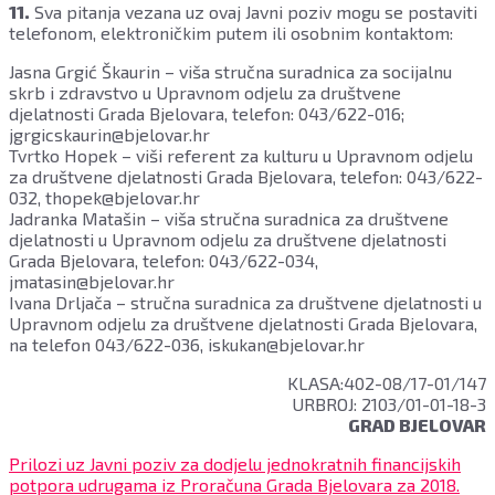
11.
Sva pitanja vezana uz ovaj Javni poziv mogu se postaviti
telefonom, elektroničkim putem ili osobnim kontaktom:
Jasna Grgić Škaurin – viša stručna suradnica za socijalnu
skrb i zdravstvo u Upravnom odjelu za društvene
djelatnosti Grada Bjelovara, telefon: 043/622-016;
jgrgicskaurin@bjelovar.hr
Tvrtko Hopek – viši referent za kulturu u Upravnom odjelu
za društvene djelatnosti Grada Bjelovara, telefon: 043/622-
032, thopek@bjelovar.hr
Jadranka Matašin – viša stručna suradnica za društvene
djelatnosti u Upravnom odjelu za društvene djelatnosti
Grada Bjelovara, telefon: 043/622-034,
jmatasin@bjelovar.hr
Ivana Drljača – stručna suradnica za društvene djelatnosti u
Upravnom odjelu za društvene djelatnosti Grada Bjelovara,
na telefon 043/622-036, iskukan@bjelovar.hr
KLASA:402-08/17-01/147
URBROJ: 2103/01-01-18-3
GRAD BJELOVAR
Prilozi uz Javni poziv za dodjelu jednokratnih financijskih
potpora udrugama iz Proračuna Grada Bjelovara za 2018.