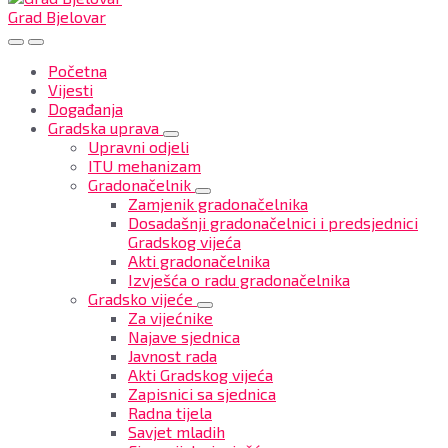
Grad Bjelovar
Početna
Vijesti
Događanja
Gradska uprava
Upravni odjeli
ITU mehanizam
Gradonačelnik
Zamjenik gradonačelnika
Dosadašnji gradonačelnici i predsjednici
Gradskog vijeća
Akti gradonačelnika
Izvješća o radu gradonačelnika
Gradsko vijeće
Za vijećnike
Najave sjednica
Javnost rada
Akti Gradskog vijeća
Zapisnici sa sjednica
Radna tijela
Savjet mladih