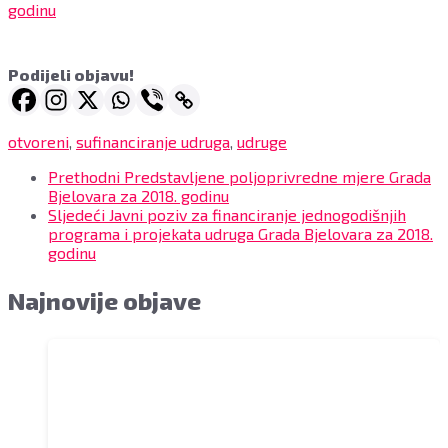
godinu
Podijeli objavu!
otvoreni
,
sufinanciranje udruga
,
udruge
Prethodni
Predstavljene poljoprivredne mjere Grada
Bjelovara za 2018. godinu
Sljedeći
Javni poziv za financiranje jednogodišnjih
programa i projekata udruga Grada Bjelovara za 2018.
godinu
Najnovije objave