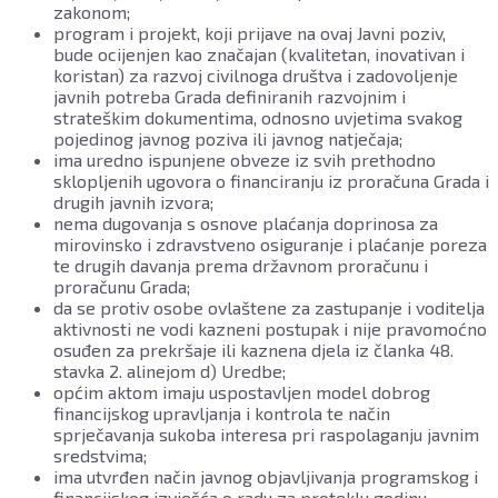
zakonom;
program i projekt, koji prijave na ovaj Javni poziv,
bude ocijenjen kao značajan (kvalitetan, inovativan i
koristan) za razvoj civilnoga društva i zadovoljenje
javnih potreba Grada definiranih razvojnim i
strateškim dokumentima, odnosno uvjetima svakog
pojedinog javnog poziva ili javnog natječaja;
ima uredno ispunjene obveze iz svih prethodno
sklopljenih ugovora o financiranju iz proračuna Grada i
drugih javnih izvora;
nema dugovanja s osnove plaćanja doprinosa za
mirovinsko i zdravstveno osiguranje i plaćanje poreza
te drugih davanja prema državnom proračunu i
proračunu Grada;
da se protiv osobe ovlaštene za zastupanje i voditelja
aktivnosti ne vodi kazneni postupak i nije pravomoćno
osuđen za prekršaje ili kaznena djela iz članka 48.
stavka 2. alinejom d) Uredbe;
općim aktom imaju uspostavljen model dobrog
financijskog upravljanja i kontrola te način
sprječavanja sukoba interesa pri raspolaganju javnim
sredstvima;
ima utvrđen način javnog objavljivanja programskog i
financijskog izvješća o radu za proteklu godinu