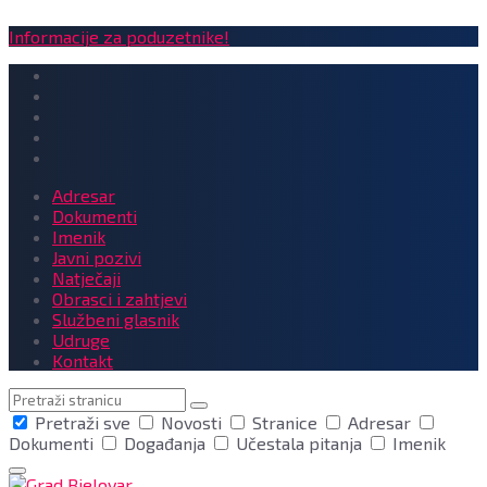
Informacije za poduzetnike!
Adresar
Dokumenti
Imenik
Javni pozivi
Natječaji
Obrasci i zahtjevi
Službeni glasnik
Udruge
Kontakt
Pretraga
Pretraži sve
Novosti
Stranice
Adresar
Dokumenti
Događanja
Učestala pitanja
Imenik