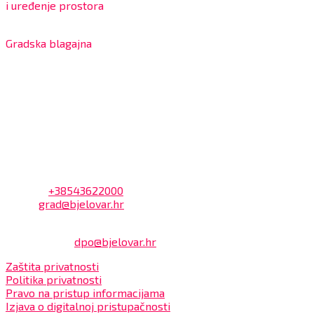
i uređenje prostora
7:30 – 12:00 sati
Gradska blagajna
7:30 – 14:00 sati (utorkom i četvrtkom)
Dnevni odmor od 10:00 do 10:30 sati
Na blagajni se mogu platiti svi računi koje izdaje Grad
Bjelovar i to bez naknade, a nalazi se u prizemlju Gradske
uprave.
Kontakt
Adresa: Trg Eugena Kvaternika 2, 43000 Bjelovar
Telefon:
+38543622000
Email:
grad@bjelovar.hr
Službenik za zaštitu osobnih podataka:
Damir Feher:
dpo@bjelovar.hr
Zaštita privatnosti
Politika privatnosti
Pravo na pristup informacijama
Izjava o digitalnoj pristupačnosti