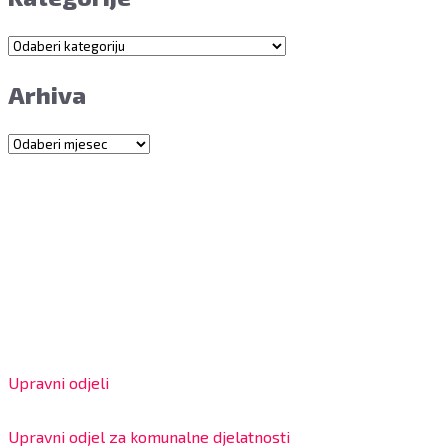
Kategorije
Arhiva
Arhiva
Grad Bjelovar
OIB: 18970641692
Matični broj: 02562154
IBAN: HR4324020061802400001
Radno vrijeme za stranke
Upravni odjeli
8:00 – 13:00 sati
Upravni odjel za komunalne djelatnosti