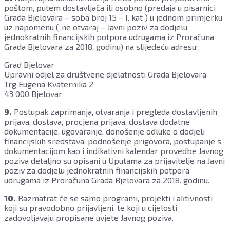
poštom, putem dostavljača ili osobno (predaja u pisarnici
Grada Bjelovara – soba broj 15 – I. kat ) u jednom primjerku
uz napomenu („ne otvaraj – Javni poziv za dodjelu
jednokratnih financijskih potpora udrugama iz Proračuna
Grada Bjelovara za 2018. godinu) na slijedeću adresu:
Grad Bjelovar
Upravni odjel za društvene djelatnosti Grada Bjelovara
Trg Eugena Kvaternika 2
43 000 Bjelovar
9.
Postupak zaprimanja, otvaranja i pregleda dostavljenih
prijava, dostava, procjena prijava, dostava dodatne
dokumentacije, ugovaranje, donošenje odluke o dodjeli
financijskih sredstava, podnošenje prigovora, postupanje s
dokumentacijom kao i indikativni kalendar provedbe Javnog
poziva detaljno su opisani u Uputama za prijavitelje na Javni
poziv za dodjelu jednokratnih financijskih potpora
udrugama iz Proračuna Grada Bjelovara za 2018. godinu.
10.
Razmatrat će se samo programi, projekti i aktivnosti
koji su pravodobno prijavljeni, te koji u cijelosti
zadovoljavaju propisane uvjete Javnog poziva.