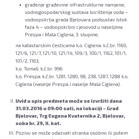
građenje građevine infrastrukturne namjene,
vodnogospodarskog sustava korištenja voda –
vodoopskrba grada Bjelovara podsustav istok
faza 4 – vodoopskrbni cjevovod u naseljima
Prespa i Mala Ciglena, 3. skupine,
na katastarskim česticama k.o. Ciglena: k.č.br. 1160,
121/6, 121/7, 121/10, 121/14, 109/3, 100/1, 1162, 101/1,
101/2, 1163,
k.o. Tomaš: k.č.br. 996
k.o. Prespa: k.č.br. 1281, 1280, 98, 238, 1287, 1288 k.o.
Ciglena (naselje Prespa i naselje Mala Ciglena).
Uvid u spis predmeta može se izvršiti dana
31.03.2016 u 09:00 sati, na lokaciji – Grad
Bjelovar, Trg Eugena Kvaternika 2, Bjelovar,
soba br. 29, II. kat.
Pozivu se može odazvati stranka osobno ili putem