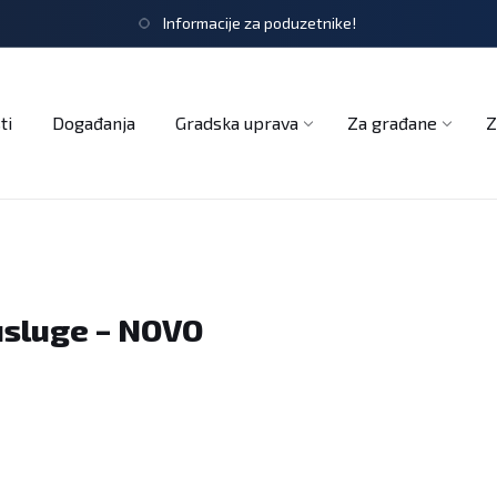
Informacije za poduzetnike!
tječaji
Obrasci i zahtjevi
Službeni glasnik
Udruge
ti
Događanja
Gradska uprava
Za građane
Z
 usluge – NOVO