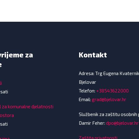
vrijeme za
Kontakt
e
Adresa: Trg Eugena Kvaterni
Bjelovar
i
Telefon:
+38543622000
 sati
Email:
grad@bjelovar.hr
l za komunalne djelatnosti
Službenik za zaštitu osobnih
rostora
Damir Feher:
dpo@bjelovar.hr
sati
Zaštita privatnosti
gajna