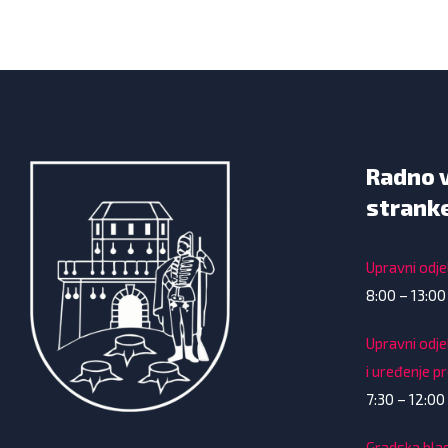
Radno 
strank
Upravni odjel
8:00 – 13:00
Upravni odje
i uređenje p
7:30 – 12:00 
Gradska bla