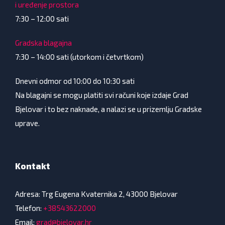
i uređenje prostora
7:30 – 12:00 sati
Gradska blagajna
7:30 – 14:00 sati (utorkom i četvrtkom)
Dnevni odmor od 10:00 do 10:30 sati
Na blagajni se mogu platiti svi računi koje izdaje Grad
Bjelovar i to bez naknade, a nalazi se u prizemlju Gradske
uprave.
Kontakt
Adresa: Trg Eugena Kvaternika 2, 43000 Bjelovar
Telefon:
+38543622000
Email:
grad@bjelovar.hr