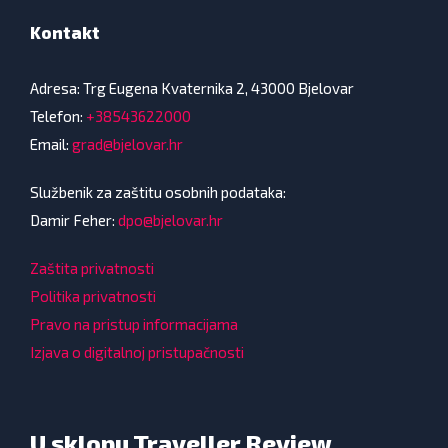
Kontakt
Adresa: Trg Eugena Kvaternika 2, 43000 Bjelovar
Telefon:
+38543622000
Email:
grad@bjelovar.hr
Službenik za zaštitu osobnih podataka:
Damir Feher:
dpo@bjelovar.hr
Zaštita privatnosti
Politika privatnosti
Pravo na pristup informacijama
Izjava o digitalnoj pristupačnosti
U sklopu Traveller Review