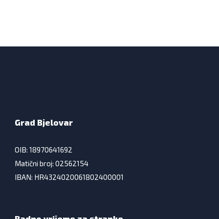
Grad Bjelovar
OIB: 18970641692
Matični broj: 02562154
IBAN: HR4324020061802400001
Radno vrijeme za stranke