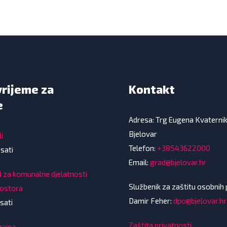
vrijeme za
Kontakt
e
Adresa: Trg Eugena Kvaterni
Bjelovar
i
Telefon:
+38543622000
 sati
Email:
grad@bjelovar.hr
l za komunalne djelatnosti
Službenik za zaštitu osobnih
rostora
Damir Feher:
dpo@bjelovar.hr
sati
Zaštita privatnosti
gajna