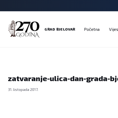
Adresar
Dokumenti
Imenik
Javni pozivi
Na
Početna
Vijes
GRAD BJELOVAR
zatvaranje-ulica-dan-grada-b
31. listopada 2017.