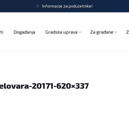
Informacije za poduzetnike!
tječaji
Obrasci i zahtjevi
Službeni glasnik
Udruge
ti
Događanja
Gradska uprava
Za građane
Z
jelovara-20171-620×337