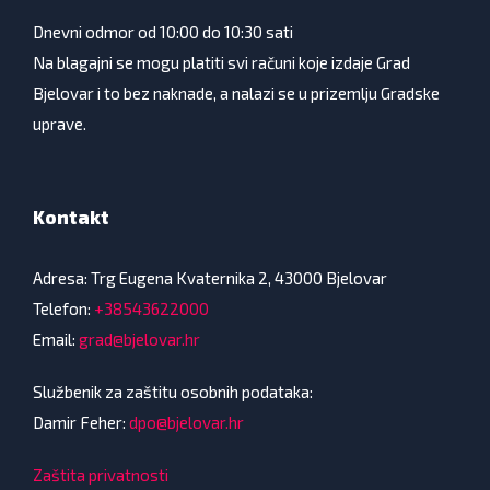
Dnevni odmor od 10:00 do 10:30 sati
Na blagajni se mogu platiti svi računi koje izdaje Grad
Bjelovar i to bez naknade, a nalazi se u prizemlju Gradske
uprave.
Kontakt
Adresa: Trg Eugena Kvaternika 2, 43000 Bjelovar
Telefon:
+38543622000
Email:
grad@bjelovar.hr
Službenik za zaštitu osobnih podataka:
Damir Feher:
dpo@bjelovar.hr
Zaštita privatnosti