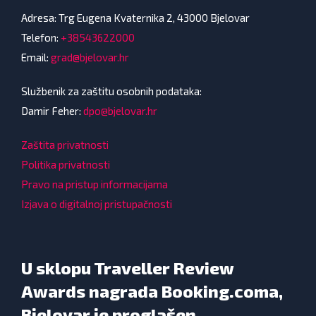
Adresa: Trg Eugena Kvaternika 2, 43000 Bjelovar
Telefon:
+38543622000
Email:
grad@bjelovar.hr
Službenik za zaštitu osobnih podataka:
Damir Feher:
dpo@bjelovar.hr
Zaštita privatnosti
Politika privatnosti
Pravo na pristup informacijama
Izjava o digitalnoj pristupačnosti
U sklopu Traveller Review
Awards nagrada Booking.coma,
Bjelovar je proglašen